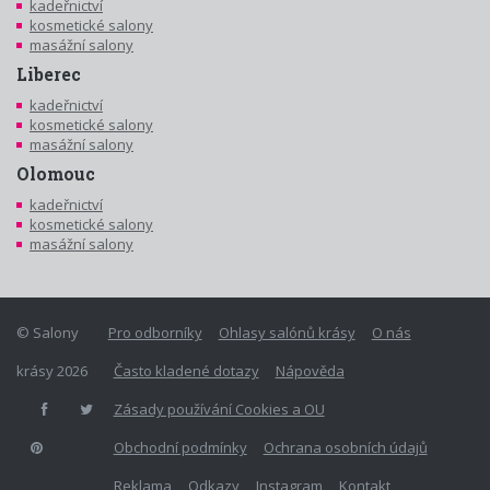
kadeřnictví
kosmetické salony
masážní salony
Liberec
kadeřnictví
kosmetické salony
masážní salony
Olomouc
kadeřnictví
kosmetické salony
masážní salony
© Salony
Pro odborníky
Ohlasy salónů krásy
O nás
krásy 2026
Často kladené dotazy
Nápověda
Zásady používání Cookies a OU
Obchodní podmínky
Ochrana osobních údajů
Reklama
Odkazy
Instagram
Kontakt