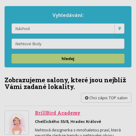
Vyhledávání:
hledej
Zobrazujeme salony, které jsou nejblíž
Vámi zadané lokality.
Chci zápis TOP salon
BrillBird Academy
Chelčického 55/8, Hradec Králové
Nehtová designerka s mnohaletou praxí, která
neustále sleduje trendy v nehtovém oboru,