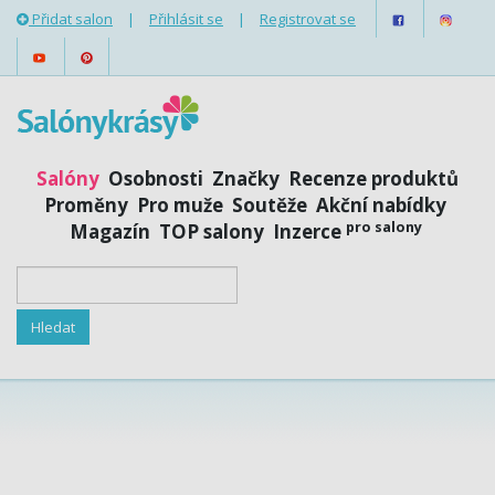
Přidat salon
|
Přihlásit se
|
Registrovat se
Salóny
Osobnosti
Značky
Recenze produktů
Proměny
Pro muže
Soutěže
Akční nabídky
pro salony
Magazín
TOP salony
Inzerce