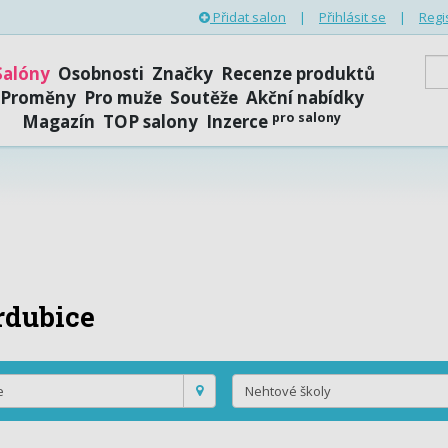
Přidat salon
|
Přihlásit se
|
Regi
Salóny
Osobnosti
Značky
Recenze produktů
Proměny
Pro muže
Soutěže
Akční nabídky
pro salony
Magazín
TOP salony
Inzerce
rdubice