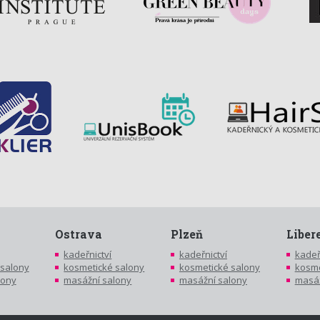
Ostrava
Plzeň
Liber
kadeřnictví
kadeřnictví
kadeř
 salony
kosmetické salony
kosmetické salony
kosme
lony
masážní salony
masážní salony
masáž