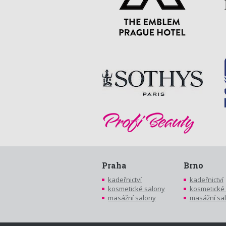
Praha
Brno
kadeřnictví
kadeřnictví
kosmetické salony
kosmetické
masážní salony
masážní sa