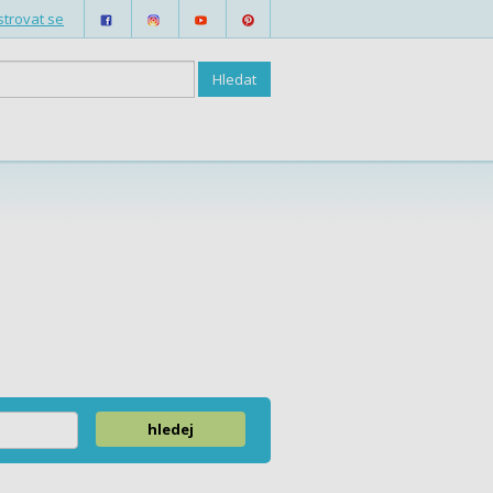
strovat se
hledej