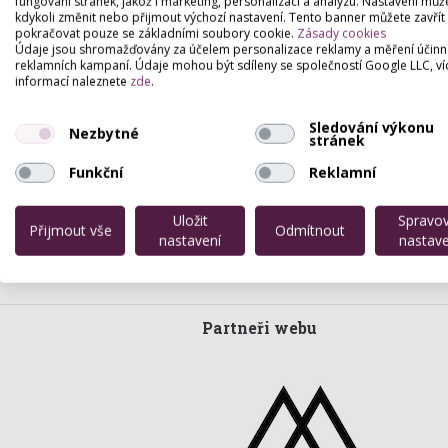
fungování stránek, jakož i marketing, personalizaci a analýzu. Nastavení můž
kdykoli změnit nebo přijmout výchozí nastavení. Tento banner můžete zavřít
pokračovat pouze se základními soubory cookie.
Zásady cookies
Údaje jsou shromažďovány za účelem personalizace reklamy a měření účinn
reklamních kampaní. Údaje mohou být sdíleny se společností Google LLC, ví
informací naleznete
zde
.
Sledování výkonu
Nezbytné
stránek
Funkční
Reklamní
Uložit
Spravo
Přijmout vše
Odmítnout
nastavení
nastave
Partneři webu