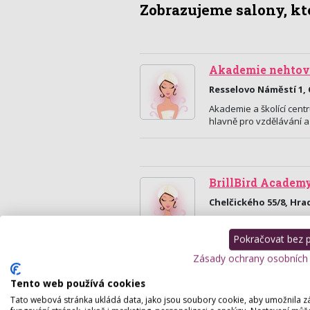
Zobrazujeme salony, kte
Akademie nehtov
Resselovo Náměstí 1,
Akademie a školící centr
hlavně pro vzdělávání 
BrillBird Academ
Chelčického 55/8, Hra
Nehtová designerka s m
oboru, vzdělává se u ne
Pokračovat bez př
Zásady ochrany osobních
Tento web používá cookies
Tato webová stránka ukládá data, jako jsou soubory cookie, aby umožnila z