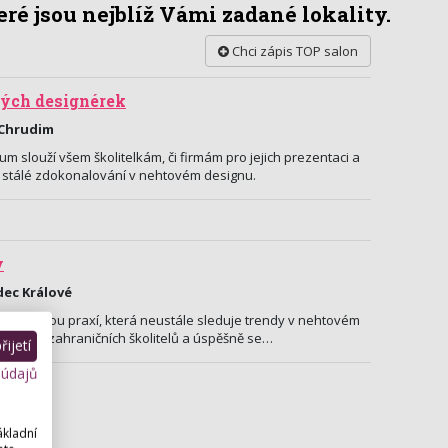
ré jsou nejblíž Vámi zadané lokality.
Chci zápis TOP salon
ých designérek
 Chrudim
um slouží všem školitelkám, či firmám pro jejich prezentaci a
a stálé zdokonalování v nehtovém designu.
y
dec Králové
nohaletou praxí, která neustále sleduje trendy v nehtovém
jlepších zahraničních školitelů a úspěšně se…
ijetí
 údajů
ákladní