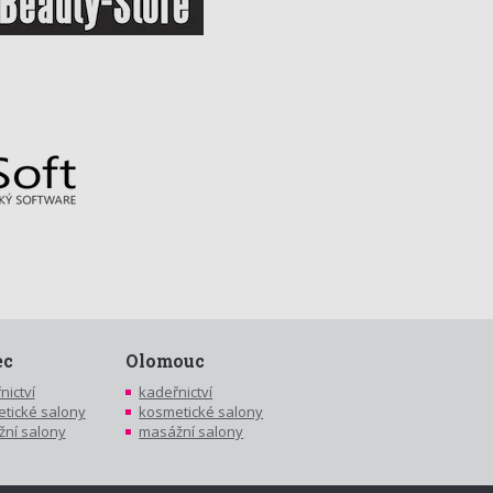
ec
Olomouc
nictví
kadeřnictví
tické salony
kosmetické salony
ní salony
masážní salony