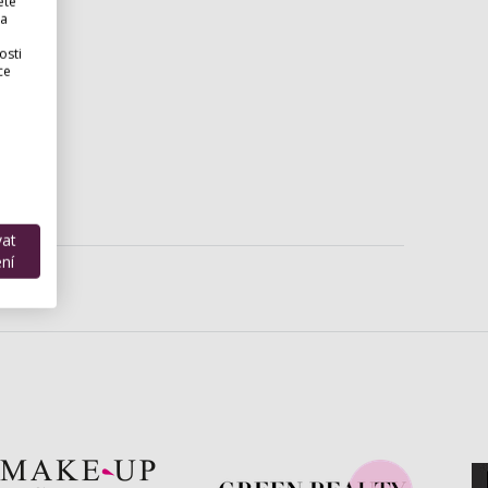
ete
 a
osti
ce
vat
ní