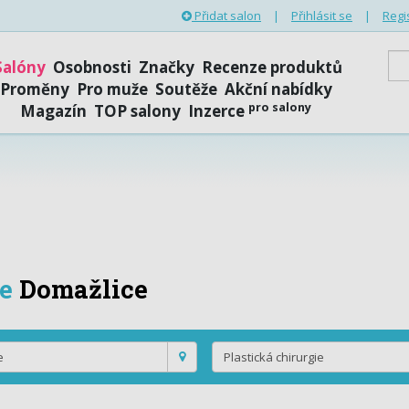
Přidat salon
|
Přihlásit se
|
Regi
Salóny
Osobnosti
Značky
Recenze produktů
Proměny
Pro muže
Soutěže
Akční nabídky
pro salony
Magazín
TOP salony
Inzerce
ie
Domažlice