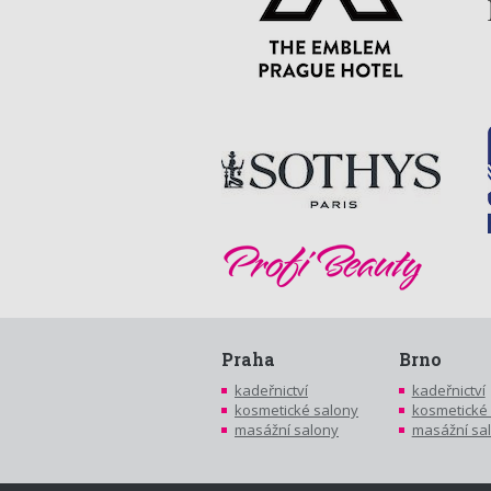
Praha
Brno
kadeřnictví
kadeřnictví
kosmetické salony
kosmetické
masážní salony
masážní sa