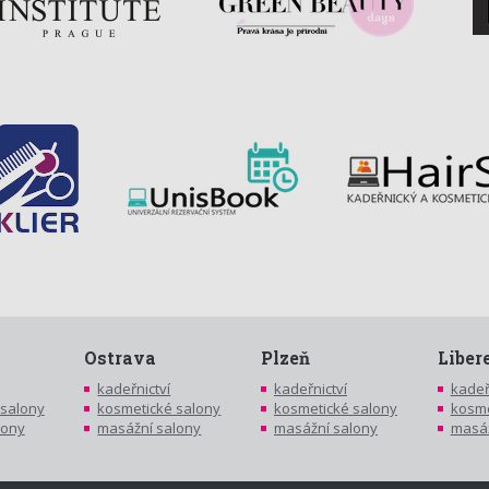
Ostrava
Plzeň
Liber
kadeřnictví
kadeřnictví
kadeř
 salony
kosmetické salony
kosmetické salony
kosme
lony
masážní salony
masážní salony
masáž