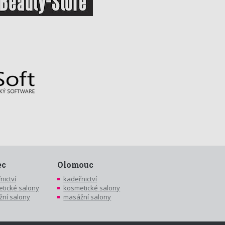
ec
Olomouc
nictví
kadeřnictví
tické salony
kosmetické salony
ní salony
masážní salony