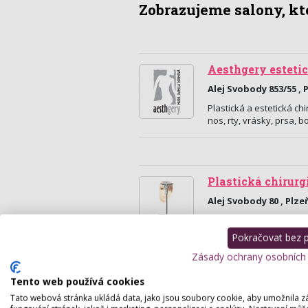
Zobrazujeme salony, kte
Aesthgery estetic
Alej Svobody 853/55 , 
Plastická a estetická ch
nos, rty, vrásky, prsa,
Plastická chirurg
Alej Svobody 80 , Plze
Na našem pracovišti pla
operací, při kterých v
Pokračovat bez př
Zásady ochrany osobních
Tento web používá cookies
Tato webová stránka ukládá data, jako jsou soubory cookie, aby umožnila z