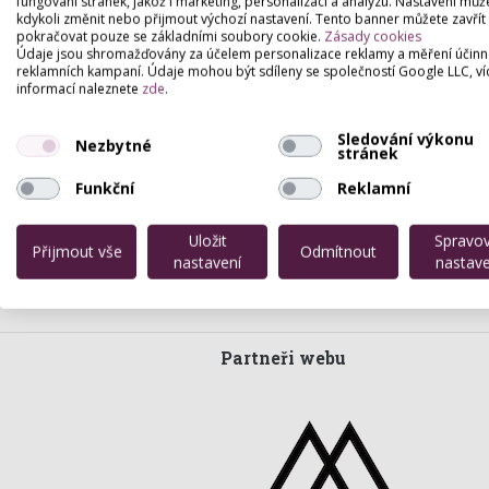
fungování stránek, jakož i marketing, personalizaci a analýzu. Nastavení můž
kdykoli změnit nebo přijmout výchozí nastavení. Tento banner můžete zavřít
pokračovat pouze se základními soubory cookie.
Zásady cookies
Údaje jsou shromažďovány za účelem personalizace reklamy a měření účinn
reklamních kampaní. Údaje mohou být sdíleny se společností Google LLC, ví
informací naleznete
zde
.
Sledování výkonu
Nezbytné
stránek
Funkční
Reklamní
Uložit
Spravo
Přijmout vše
Odmítnout
nastavení
nastave
Partneři webu