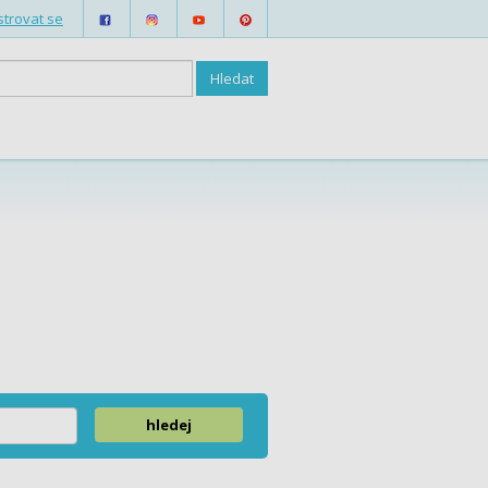
strovat se
hledej