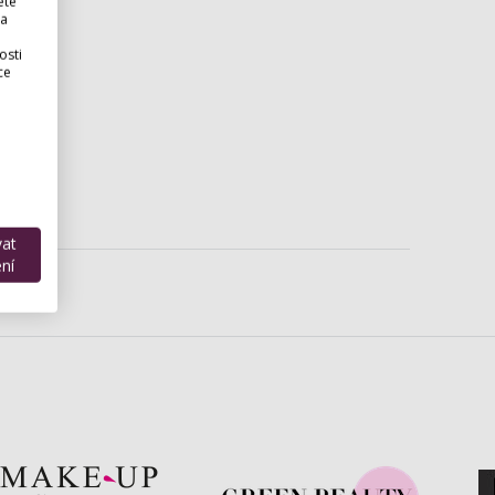
ete
 a
osti
ce
vat
ní