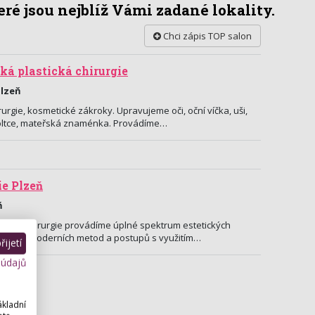
ré jsou nejblíž Vámi zadané lokality.
Chci zápis TOP salon
ká plastická chirurgie
Plzeň
irurgie, kosmetické zákroky. Upravujeme oči, oční víčka, uši,
 boltce, mateřská znaménka. Provádíme…
ie Plzeň
ň
stické chirurgie provádíme úplné spektrum estetických
yužíváme moderních metod a postupů s využitím…
ijetí
 údajů
ákladní