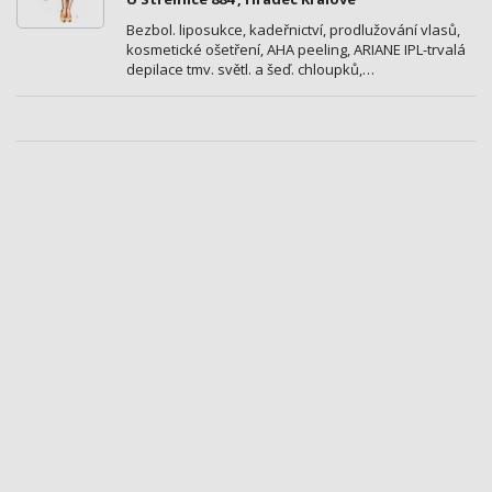
Bezbol. liposukce, kadeřnictví, prodlužování vlasů,
kosmetické ošetření, AHA peeling, ARIANE IPL-trvalá
depilace tmv. světl. a šeď. chloupků,…