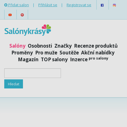
Přidat salon
|
Přihlásit se
|
Registrovat se
Salóny
Osobnosti
Značky
Recenze produktů
Proměny
Pro muže
Soutěže
Akční nabídky
pro salony
Magazín
TOP salony
Inzerce