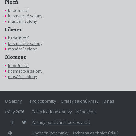
Plzeň
kadeřnictví
kosmetické salony
masážní salony
Liberec
kadeřnictví
kosmetické salony
masážní salony
Olomouc
kadeřnictví
kosmetické salony
masážní salony
© Salony
Pro odborníky
Ohlasy salónů krásy
O nás
krásy 2026
Často kladené dotazy
Nápověda
Zásady používání Cookies a OU
Obchodní podmínky
Ochrana osobních údajů