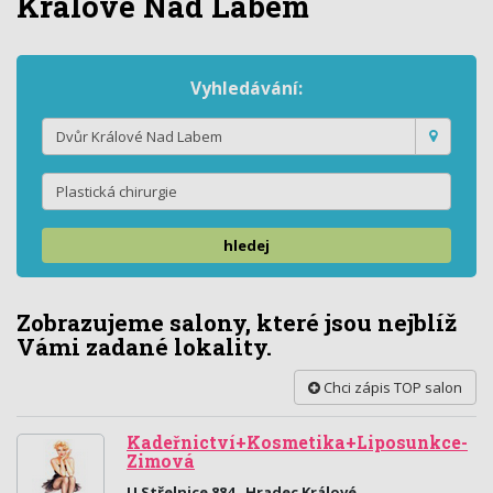
Králové Nad Labem
Vyhledávání:
hledej
Zobrazujeme salony, které jsou nejblíž
Vámi zadané lokality.
Chci zápis TOP salon
Kadeřnictví+Kosmetika+Liposunkce-
Zimová
U Střelnice 884 , Hradec Králové