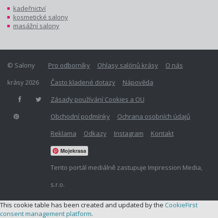
kadeřnictví
kosmetické salony
masážní salony
© Salony
Pro odborníky
Ohlasy salónů krásy
O nás
krásy 2026
Často kladené dotazy
Nápověda
Zásady používání Cookies a OU
Obchodní podmínky
Ochrana osobních údajů
Reklama
Odkazy
Instagram
Kontakt
Mojekrasa
Tento portál mediálně zastupuje Impression Media,
s.r.o.
This cookie table has been created and updated by the
CookieFirst
consent management platform
.