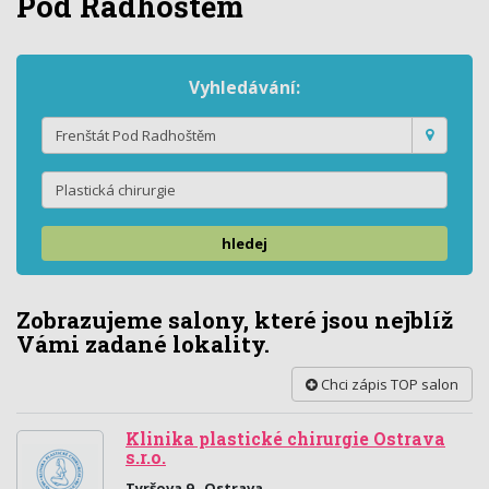
Pod Radhoštěm
Vyhledávání:
hledej
Zobrazujeme salony, které jsou nejblíž
Vámi zadané lokality.
Chci zápis TOP salon
Klinika plastické chirurgie Ostrava
s.r.o.
Tyršova 9 , Ostrava