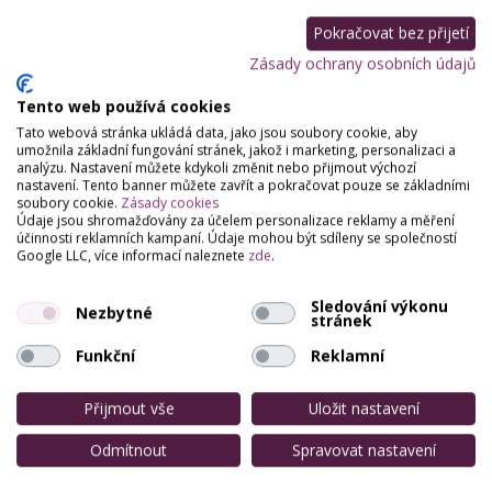
Pokračovat bez přijetí
Zásady ochrany osobních údajů
Tento web používá cookies
Tato webová stránka ukládá data, jako jsou soubory cookie, aby
umožnila základní fungování stránek, jakož i marketing, personalizaci a
analýzu. Nastavení můžete kdykoli změnit nebo přijmout výchozí
nastavení. Tento banner můžete zavřít a pokračovat pouze se základními
soubory cookie.
Zásady cookies
Údaje jsou shromažďovány za účelem personalizace reklamy a měření
účinnosti reklamních kampaní. Údaje mohou být sdíleny se společností
Google LLC, více informací naleznete
zde
.
Sledování výkonu
Nezbytné
stránek
Funkční
Reklamní
Přijmout vše
Uložit nastavení
Odmítnout
Spravovat nastavení