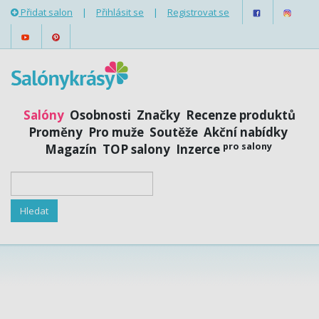
Přidat salon
|
Přihlásit se
|
Registrovat se
Salóny
Osobnosti
Značky
Recenze produktů
Proměny
Pro muže
Soutěže
Akční nabídky
pro salony
Magazín
TOP salony
Inzerce