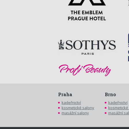
Praha
Brno
kadeřnictví
kadeřnictví
kosmetické salony
kosmetické
masážní salony
masážní sa