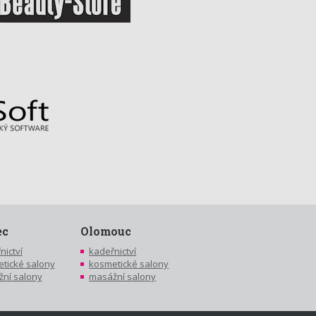
ec
Olomouc
nictví
kadeřnictví
tické salony
kosmetické salony
ní salony
masážní salony