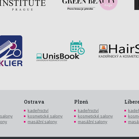
Ostrava
Plzeň
Liber
kadeřnictví
kadeřnictví
kadeř
 salony
kosmetické salony
kosmetické salony
kosme
lony
masážní salony
masážní salony
masáž