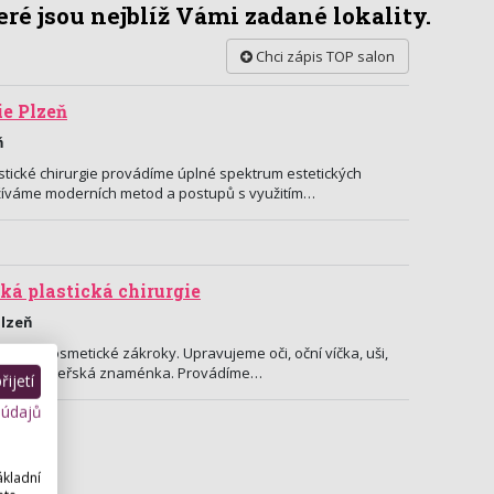
ré jsou nejblíž Vámi zadané lokality.
Chci zápis TOP salon
ie Plzeň
ň
stické chirurgie provádíme úplné spektrum estetických
yužíváme moderních metod a postupů s využitím…
ká plastická chirurgie
Plzeň
irurgie, kosmetické zákroky. Upravujeme oči, oční víčka, uši,
 boltce, mateřská znaménka. Provádíme…
ijetí
 údajů
ákladní