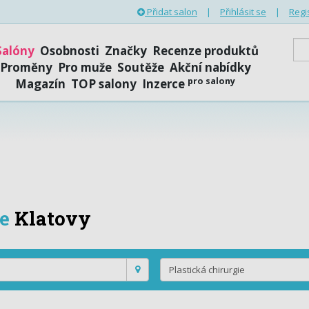
Přidat salon
|
Přihlásit se
|
Regi
Salóny
Osobnosti
Značky
Recenze produktů
Proměny
Pro muže
Soutěže
Akční nabídky
pro salony
Magazín
TOP salony
Inzerce
ie
Klatovy