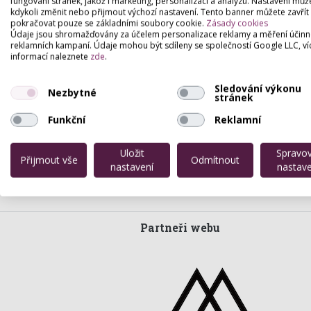
fungování stránek, jakož i marketing, personalizaci a analýzu. Nastavení můž
kdykoli změnit nebo přijmout výchozí nastavení. Tento banner můžete zavřít
pokračovat pouze se základními soubory cookie.
Zásady cookies
Údaje jsou shromažďovány za účelem personalizace reklamy a měření účinn
reklamních kampaní. Údaje mohou být sdíleny se společností Google LLC, ví
informací naleznete
zde
.
Sledování výkonu
Nezbytné
stránek
Funkční
Reklamní
Uložit
Spravo
Přijmout vše
Odmítnout
nastavení
nastave
Partneři webu