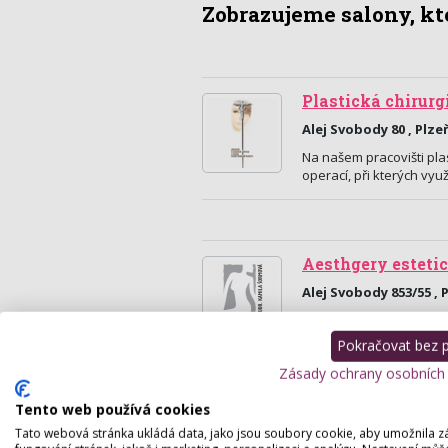
Zobrazujeme salony, kte
Plastická chirurg
Alej Svobody 80 , Plze
Na našem pracovišti pla
operací, při kterých v
Aesthgery estetic
Alej Svobody 853/55 , 
Plastická a estetická ch
nos, rty, vrásky, prsa,
Pokračovat bez př
Zásady ochrany osobních
Tento web používá cookies
Tato webová stránka ukládá data, jako jsou soubory cookie, aby umožnila z