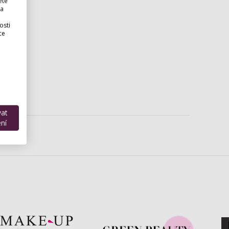
ete
 a
osti
ce
vat
ní