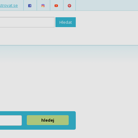
strovat se
hledej