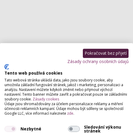
Power yoga Praha
Power yoga Brno
Power yoga Plzeň
Power yoga
Kladno
Power yoga Pardubice
Power yoga Opava
Power yoga Zlín
Pokračovat bez přijetí
Power yoga Teplice
Power yoga Kolín
Power yoga České Budějovice
Zásady ochrany osobních údajů
Power yoga Jihlava
Power yoga Hradec Králové
Power yoga Děčín
Power yoga Havířov
Tento web používá cookies
Tato webová stránka ukládá data, jako jsou soubory cookie, aby
umožnila základní fungování stránek, jakož i marketing, personalizaci a
analýzu. Nastavení můžete kdykoli změnit nebo přijmout výchozí
nastavení. Tento banner můžete zavřít a pokračovat pouze se základními
soubory cookie.
Zásady cookies
Údaje jsou shromažďovány za účelem personalizace reklamy a měření
účinnosti reklamních kampaní. Údaje mohou být sdíleny se společností
Google LLC, více informací naleznete
zde
.
Partneři webu
Staňte se naším partnerem
Sledování výkonu
Nezbytné
stránek