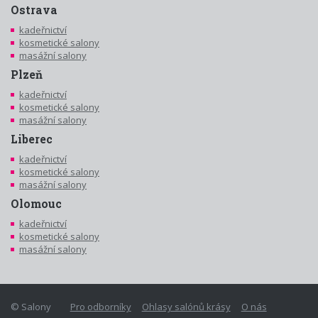
Ostrava
kadeřnictví
kosmetické salony
masážní salony
Plzeň
kadeřnictví
kosmetické salony
masážní salony
Liberec
kadeřnictví
kosmetické salony
masážní salony
Olomouc
kadeřnictví
kosmetické salony
masážní salony
© Salony
Pro odborníky
Ohlasy salónů krásy
O nás