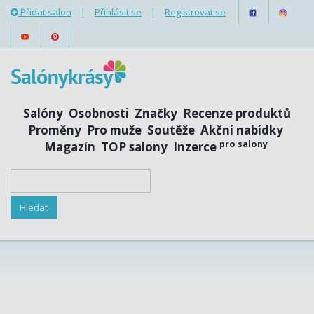
Přidat salon
|
Přihlásit se
|
Registrovat se
Salóny
Osobnosti
Značky
Recenze produktů
Proměny
Pro muže
Soutěže
Akční nabídky
pro salony
Magazín
TOP salony
Inzerce