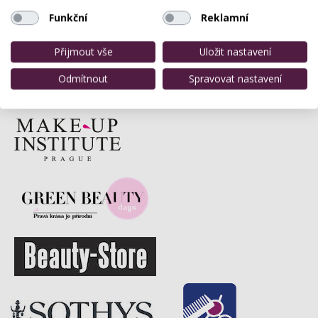
Funkční
Reklamní
Přijmout vše
Uložit nastavení
Odmítnout
Spravovat nastavení