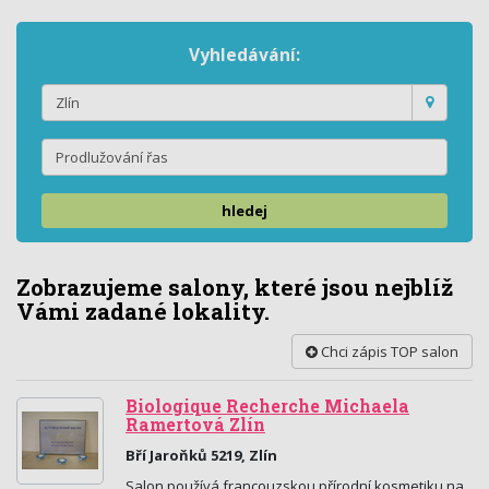
Vyhledávání:
hledej
Zobrazujeme salony, které jsou nejblíž
Vámi zadané lokality.
Chci zápis TOP salon
Biologique Recherche Michaela
Ramertová Zlín
Bří Jaroňků 5219, Zlín
Salon používá francouzskou přírodní kosmetiku na