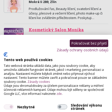
Mokrá Ii 289, Zlín
Prodlužování řas, Beauty líčení, svatební líčení a
účesy, plesové a večerní líčení, photo make-up či
líčení ke zvláštním příležitostem. Poskytuji…
Kosmetický Salon Monika
Martinická 74, Holešov
Pokračovat bez přijetí
Kosmetický salon Monika nabízí - barvení obočí a
řas, formování obočí, zahušťování a prodlužování
Zásady ochrany osobních údajů
řas - metoda trsy, trvalá na řasy, epilace - voskem…
Tento web používá cookies
Masážní salon "Karolína" Marija
Tato webová stránka ukládá data, jako jsou soubory cookie, aby
Ševčíková
umožnila základní fungování stránek, jakož i marketing, personalizaci a
analýzu. Nastavení můžete kdykoli změnit nebo přijmout výchozí
Tovární 923 , Holešov
nastavení. Tento banner můžete zavřít a pokračovat pouze se základními
soubory cookie.
Zásady cookies
Masáže, zábaly, modelace postavy, sauna.
Údaje jsou shromažďovány za účelem personalizace reklamy a měření
účinnosti reklamních kampaní. Údaje mohou být sdíleny se společností
Google LLC, více informací naleznete
zde
.
Kosmetika Petra Urubová
Nerudova 330, Holešov
Sledování výkonu
Nezbytné
stránek
Kosmetika,specializace na pleť 39+, permanentní