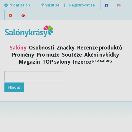
Přidat salon
|
Přihlásit se
|
Registrovat se
Salóny
Osobnosti
Značky
Recenze produktů
Proměny
Pro muže
Soutěže
Akční nabídky
pro salony
Magazín
TOP salony
Inzerce