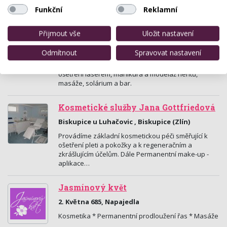
make-up,chloupkové,čepelkové, 3D tetování obočí,
Funkční
Reklamní
trvalá na řasy, laminace obočí, prodej kosmetiky…
Přijmout vše
Uložit nastavení
Studio Maxx
Ludkovická 12, Luhačovice
Odmítnout
Spravovat nastavení
Kadeřnictví pánské, dámské a dětské, kosmetika a
ošetření laserem, manikúra a modeláž nehtů,
masáže, solárium a bar.
Kosmetické služby Jana Gottfriedová
Biskupice u Luhačovic , Biskupice (Zlín)
Provádíme základní kosmetickou péči směřující k
ošetření pleti a pokožky a k regeneračním a
zkrášlujícím účelům. Dále Permanentní make-up -
aplikace…
Jasmínový květ
2. Května 685, Napajedla
Kosmetika * Permanentní prodloužení řas * Masáže