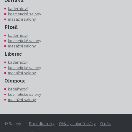
Ostrava
kadeřnictví
kosmetické salony
masážní salony
Plzeň
kadeřnictví
kosmetické salony
masážní salony
Liberec
kadeřnictví
kosmetické salony
masážní salony
Olomouc
kadeřnictví
kosmetické salony
masážní salony
© Salony
Pro odborníky
Ohlasy salónů krásy
O nás