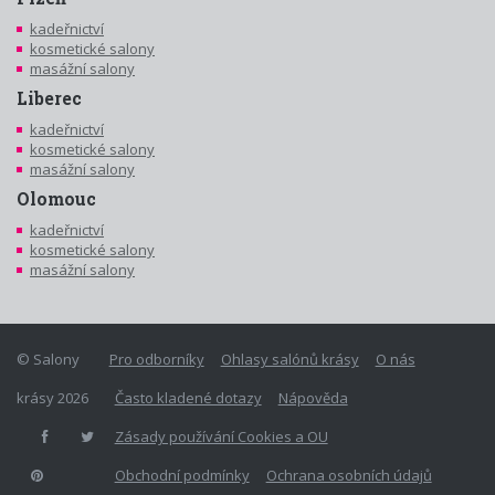
kadeřnictví
kosmetické salony
masážní salony
Liberec
kadeřnictví
kosmetické salony
masážní salony
Olomouc
kadeřnictví
kosmetické salony
masážní salony
© Salony
Pro odborníky
Ohlasy salónů krásy
O nás
krásy 2026
Často kladené dotazy
Nápověda
Zásady používání Cookies a OU
Obchodní podmínky
Ochrana osobních údajů