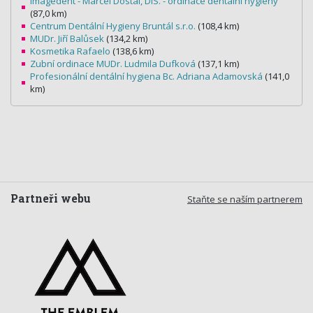
imagedent - Marcel Dostál, DiS. - ordinace dentální hygieny
(87,0 km)
Centrum Dentální Hygieny Bruntál s.r.o.
(108,4 km)
MUDr. Jiří Balůsek
(134,2 km)
Kosmetika Rafaelo
(138,6 km)
Zubní ordinace MUDr. Ludmila Dufková
(137,1 km)
Profesionální dentální hygiena Bc. Adriana Adamovská
(141,0
km)
Partneři webu
Staňte se naším partnerem