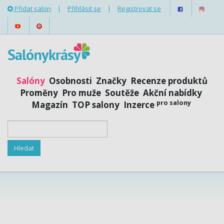
Přidat salon
|
Přihlásit se
|
Registrovat se
Salóny
Osobnosti
Značky
Recenze produktů
Proměny
Pro muže
Soutěže
Akční nabídky
pro salony
Magazín
TOP salony
Inzerce