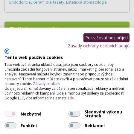
Endodoncie
,
Keramické fazety
,
Estetická stomatologie
Hodnocení salónu
Pokračovat bez přijetí
Pro přidání hodnocení se
přihlašte
.
Zásady ochrany osobních údajů
Zatím zde není žádné hodnocení.
Tento web používá cookies
Tato webová stránka ukládá data, jako jsou soubory cookie, aby
umožnila základní fungování stránek, jakož i marketing, personalizaci a
analýzu. Nastavení můžete kdykoli změnit nebo přijmout výchozí
nastavení. Tento banner můžete zavřít a pokračovat pouze se základními
soubory cookie.
Zásady cookies
Údaje jsou shromažďovány za účelem personalizace reklamy a měření
účinnosti reklamních kampaní. Údaje mohou být sdíleny se společností
Google LLC, více informací naleznete
zde
.
Sledování výkonu
Nezbytné
stránek
Funkční
Reklamní