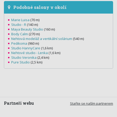
Podobné salony v okolí
Marie Luisa
(70 m)
Studio - R
(140 m)
Maya Beauty Studio
(160 m)
Body Calm
(270 m)
Nehtová modeláž a vertikální solárium
(540 m)
Pedikoma
(960 m)
Studio HannyCare
(1,6 km)
Nehtové studio - Lenka
(1,6 km)
Studio Veronika
(2,4 km)
Pure Studio
(2,5 km)
Partneři webu
Staňte se naším partnerem