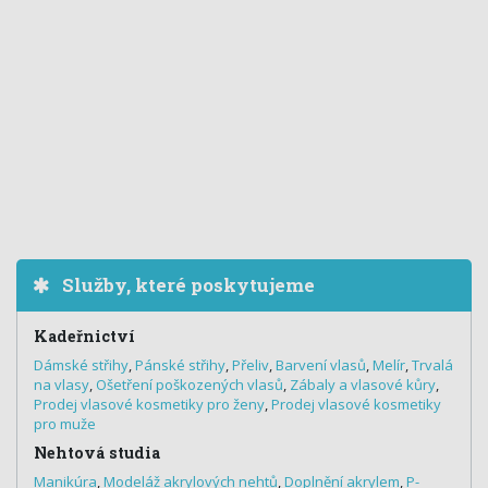
Služby, které poskytujeme
Kadeřnictví
Dámské střihy
,
Pánské střihy
,
Přeliv
,
Barvení vlasů
,
Melír
,
Trvalá
na vlasy
,
Ošetření poškozených vlasů
,
Zábaly a vlasové kůry
,
Prodej vlasové kosmetiky pro ženy
,
Prodej vlasové kosmetiky
pro muže
Nehtová studia
Manikúra
,
Modeláž akrylových nehtů
,
Doplnění akrylem
,
P-