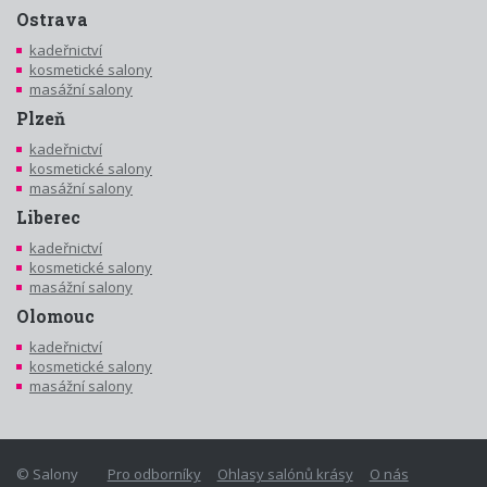
Ostrava
kadeřnictví
kosmetické salony
masážní salony
Plzeň
kadeřnictví
kosmetické salony
masážní salony
Liberec
kadeřnictví
kosmetické salony
masážní salony
Olomouc
kadeřnictví
kosmetické salony
masážní salony
© Salony
Pro odborníky
Ohlasy salónů krásy
O nás