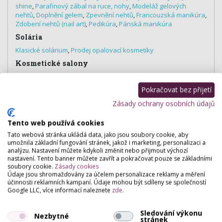
shine
,
Parafinový zábal na ruce, nohy
,
Modeláž gelových
nehtů
,
Doplnění gelem
,
Zpevnění nehtů
,
Francouzská manikúra
,
Zdobení nehtů (nail art)
,
Pedikúra
,
Pánská manikúra
Solária
Klasické solárium
,
Prodej opalovací kosmetiky
Kosmetické salony
Prodej kosmetiky
Pokračovat bez přijetí
Zásady ochrany osobních údajů
Hodnocení salónu
Tento web používá cookies
Tato webová stránka ukládá data, jako jsou soubory cookie, aby
umožnila základní fungování stránek, jakož i marketing, personalizaci a
Pro přidání hodnocení se
přihlašte
.
analýzu. Nastavení můžete kdykoli změnit nebo přijmout výchozí
Zatím zde není žádné hodnocení.
nastavení. Tento banner můžete zavřít a pokračovat pouze se základními
soubory cookie.
Zásady cookies
Údaje jsou shromažďovány za účelem personalizace reklamy a měření
účinnosti reklamních kampaní. Údaje mohou být sdíleny se společností
Google LLC, více informací naleznete
zde
.
Sledování výkonu
Nezbytné
stránek