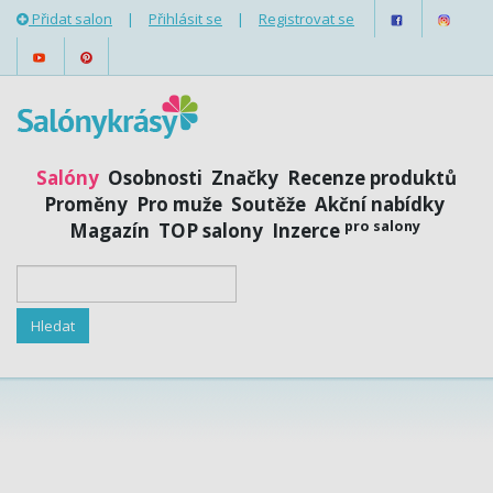
Přidat salon
|
Přihlásit se
|
Registrovat se
Salóny
Osobnosti
Značky
Recenze produktů
Proměny
Pro muže
Soutěže
Akční nabídky
pro salony
Magazín
TOP salony
Inzerce