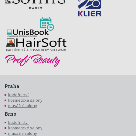
Praha
kadeřnictví
kosmetické salony
masážní salony
Brno
kadeřnictví
kosmetické salony
masážní salony