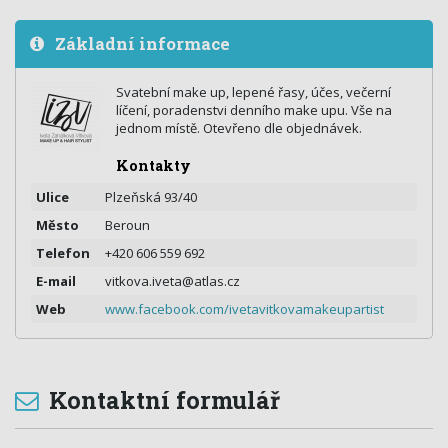
Základní informace
Svatební make up, lepené řasy, účes, večerní
líčení, poradenstvi denního make upu. Vše na
jednom místě. Otevřeno dle objednávek.
Kontakty
Ulice
Plzeňská 93/40
Město
Beroun
Telefon
+420 606 559 692
E-mail
vitkova.iveta@atlas.cz
Web
www.facebook.com/ivetavitkovamakeupartist
Kontaktní formulář