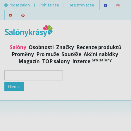
Přidat salon
|
Přihlásit se
|
Registrovat se
Salóny
Osobnosti
Značky
Recenze produktů
Proměny
Pro muže
Soutěže
Akční nabídky
pro salony
Magazín
TOP salony
Inzerce