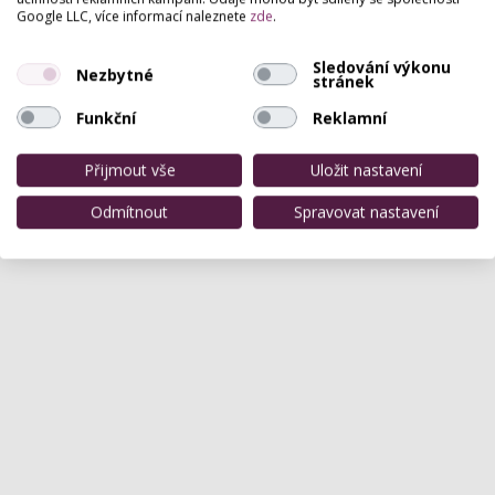
Zatím zde není žádné hodnocení.
Google LLC, více informací naleznete
zde
.
Sledování výkonu
Nezbytné
stránek
Funkční
Reklamní
Přijmout vše
Uložit nastavení
Odmítnout
Spravovat nastavení