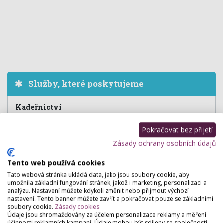
Služby, které poskytujeme
Kadeřnictví
Dámské střihy
,
Pánské střihy
,
Prodlužování vlasů
,
Zhušťování
vlasů
,
Přeliv
,
Barvení vlasů
,
Melír
,
Trvalá na vlasy
,
Společenské
Pokračovat bez přijetí
účesy
,
Svatební účesy
,
Ošetření poškozených vlasů
,
Zábaly a
Zásady ochrany osobních údajů
vlasové kůry
,
Prodej vlasové kosmetiky pro ženy
Tento web používá cookies
Tato webová stránka ukládá data, jako jsou soubory cookie, aby
umožnila základní fungování stránek, jakož i marketing, personalizaci a
Hodnocení salónu
analýzu. Nastavení můžete kdykoli změnit nebo přijmout výchozí
nastavení. Tento banner můžete zavřít a pokračovat pouze se základními
soubory cookie.
Zásady cookies
Údaje jsou shromažďovány za účelem personalizace reklamy a měření
Pro přidání hodnocení se
přihlašte
.
účinnosti reklamních kampaní. Údaje mohou být sdíleny se společností