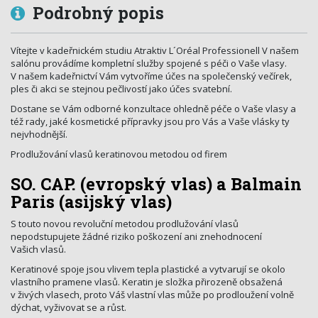
Podrobný popis
Vítejte v kadeřnickém studiu Atraktiv L´Oréal Professionell V našem
salónu provádíme kompletní služby spojené s péči o Vaše vlasy.
V našem kadeřnictví Vám vytvoříme účes na společenský večírek,
ples či akci se stejnou pečlivostí jako účes svatební.
Dostane se Vám odborné konzultace ohledně péče o Vaše vlasy a
též rady, jaké kosmetické přípravky jsou pro Vás a Vaše vlásky ty
nejvhodnější.
Prodlužování vlasů keratinovou metodou od firem
SO. CAP. (evropský vlas) a Balmain
Paris (asijský vlas)
S touto novou revoluční metodou prodlužování vlasů
nepodstupujete žádné riziko poškození ani znehodnocení
Vašich vlasů.
Keratinové spoje jsou vlivem tepla plastické a vytvarují se okolo
vlastního pramene vlasů. Keratin je složka přirozeně obsažená
v živých vlasech, proto Váš vlastní vlas může po prodloužení volně
dýchat, vyživovat se a růst.