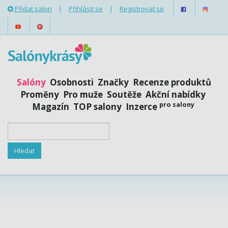
Přidat salon
|
Přihlásit se
|
Registrovat se
Salóny
Osobnosti
Značky
Recenze produktů
Proměny
Pro muže
Soutěže
Akční nabídky
pro salony
Magazín
TOP salony
Inzerce