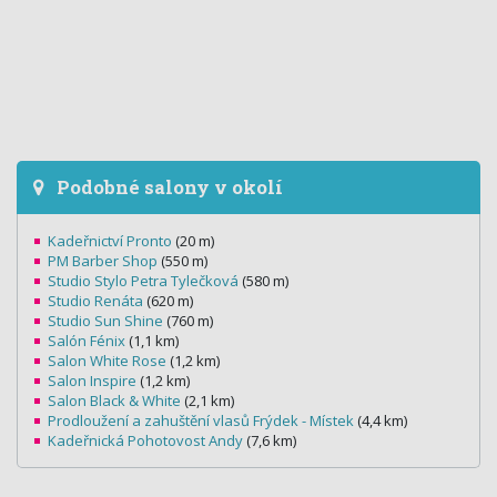
Podobné salony v okolí
Kadeřnictví Pronto
(20 m)
PM Barber Shop
(550 m)
Studio Stylo Petra Tylečková
(580 m)
Studio Renáta
(620 m)
Studio Sun Shine
(760 m)
Salón Fénix
(1,1 km)
Salon White Rose
(1,2 km)
Salon Inspire
(1,2 km)
Salon Black & White
(2,1 km)
Prodloužení a zahuštění vlasů Frýdek - Místek
(4,4 km)
Kadeřnická Pohotovost Andy
(7,6 km)