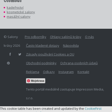
Olomouc
kadeřnictví
kosmetické salony
masážní salony
© Salony
Pro odborníky
Ohlasy salónů krásy
O nás
krásy 2026
Často kladené dotazy
Nápověda
Zásady používání Cookies a OU
Obchodní podmínky
Ochrana osobních údajů
Reklama
Odkazy
Instagram
Kontakt
Mojekrasa
Tento portál mediálně zastupuje Impression Media,
s.r.o.
This cookie table has been created and updated by the
CookieFirst