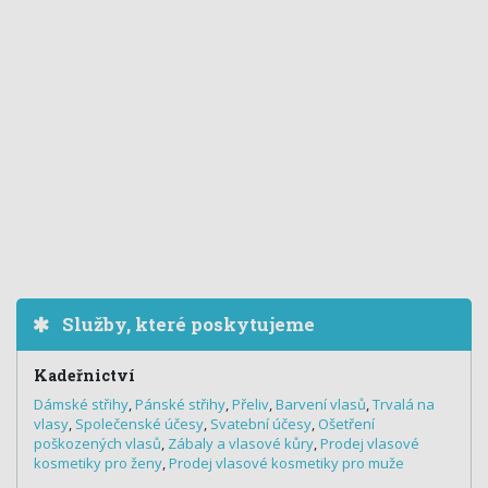
Služby, které poskytujeme
Kadeřnictví
Dámské střihy
,
Pánské střihy
,
Přeliv
,
Barvení vlasů
,
Trvalá na
vlasy
,
Společenské účesy
,
Svatební účesy
,
Ošetření
poškozených vlasů
,
Zábaly a vlasové kůry
,
Prodej vlasové
kosmetiky pro ženy
,
Prodej vlasové kosmetiky pro muže