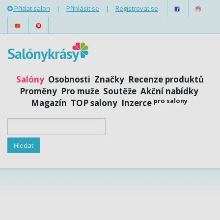
Přidat salon
|
Přihlásit se
|
Registrovat se
Salóny
Osobnosti
Značky
Recenze produktů
Proměny
Pro muže
Soutěže
Akční nabídky
pro salony
Magazín
TOP salony
Inzerce