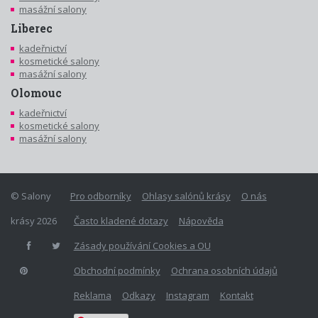
masážní salony
Liberec
kadeřnictví
kosmetické salony
masážní salony
Olomouc
kadeřnictví
kosmetické salony
masážní salony
© Salony
Pro odborníky
Ohlasy salónů krásy
O nás
krásy 2026
Často kladené dotazy
Nápověda
Zásady používání Cookies a OU
Obchodní podmínky
Ochrana osobních údajů
Reklama
Odkazy
Instagram
Kontakt