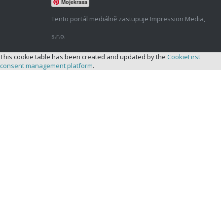
Mojekrasa
Tento portál mediálně zastupuje Impression Media,
s.r.o.
This cookie table has been created and updated by the
CookieFirst
consent management platform
.