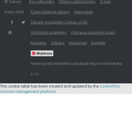
© Salony
Pro odborníky
Ohlasy salónů krásy
O nás
krásy 2026
Často kladené dotazy
Nápověda
Zásady používání Cookies a OU
Obchodní podmínky
Ochrana osobních údajů
Reklama
Odkazy
Instagram
Kontakt
Mojekrasa
Tento portál mediálně zastupuje Impression Media,
s.r.o.
This cookie table has been created and updated by the
CookieFirst
consent management platform
.