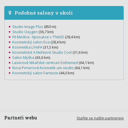
Podobné salony v okolí
Studio Image Plus
(850 m)
Studio Oxygen
(36,7 km)
Fit Medica - liposukce v Třebíči
(28,4 km)
Kosmetický salon Eva
(28,4 km)
Kosmetika LYmFA
(31,5 km)
Kosmetické A Nehtové Studio Cool
(31,6 km)
Salon Myška
(63,6 km)
Laserové lékařské centrum Esthemed
(64,1 km)
Ilona Pirnerová Kosmetik um studio
(64,1 km)
Kosmetický salon Fantazie
(44,0 km)
Partneři webu
Staňte se naším partnerem