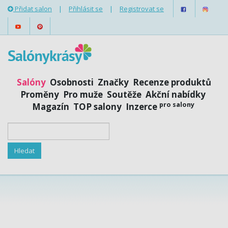
Přidat salon
|
Přihlásit se
|
Registrovat se
Salóny
Osobnosti
Značky
Recenze produktů
Proměny
Pro muže
Soutěže
Akční nabídky
pro salony
Magazín
TOP salony
Inzerce