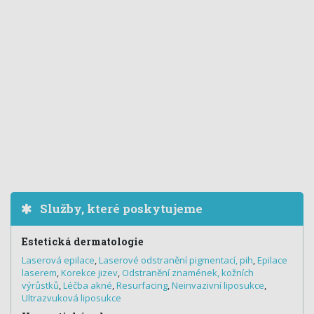
Služby, které poskytujeme
Estetická dermatologie
Laserová epilace
,
Laserové odstranění pigmentací, pih
,
Epilace
laserem
,
Korekce jizev
,
Odstranění znamének, kožních
výrůstků
,
Léčba akné
,
Resurfacing
,
Neinvazivní liposukce
,
Ultrazvuková liposukce