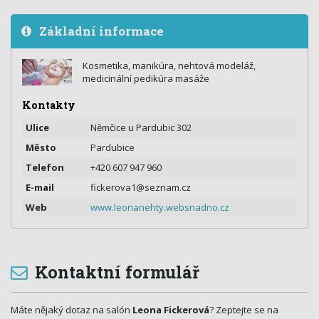
Základní informace
Kosmetika, manikúra, nehtová modeláž,
medicinální pedikúra masáže
Kontakty
Ulice
Němčice u Pardubic 302
Město
Pardubice
Telefon
+420 607 947 960
E-mail
fickerova1@seznam.cz
Web
www.leonanehty.websnadno.cz
Kontaktní formulář
Máte nějaký dotaz na salón
Leona Fickerová
? Zeptejte se na