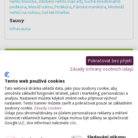
nehtů klasické
,
Zdobení nehtů (nail art)
,
Suchá (medicinální)
pedikúra
,
Masáž rukou
,
Pedikúra
,
Pánská manikúra
,
Modeláž
nehtů na nohou
,
Gel lak/Shellac
Sauny
Infrasauna
Hodnocení salónu
Pokračovat bez přijetí
Zásady ochrany osobních údajů
Pro přidání hodnocení se
přihlašte
.
Zatím zde není žádné hodnocení.
Tento web používá cookies
Tato webová stránka ukládá data, jako jsou soubory cookie, aby
umožnila základní fungování stránek, jakož i marketing, personalizaci a
analýzu. Nastavení můžete kdykoli změnit nebo přijmout výchozí
nastavení. Tento banner můžete zavřít a pokračovat pouze se základními
soubory cookie.
Zásady cookies
Údaje jsou shromažďovány za účelem personalizace reklamy a měření
účinnosti reklamních kampaní. Údaje mohou být sdíleny se společností
Google LLC, více informací naleznete
zde
.
Sledování výkonu