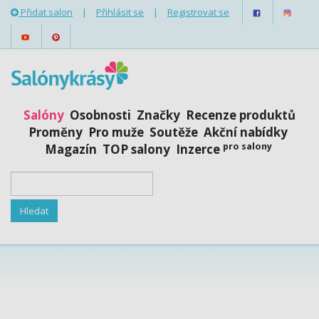
Přidat salon
|
Přihlásit se
|
Registrovat se
Salóny
Osobnosti
Značky
Recenze produktů
Proměny
Pro muže
Soutěže
Akční nabídky
pro salony
Magazín
TOP salony
Inzerce