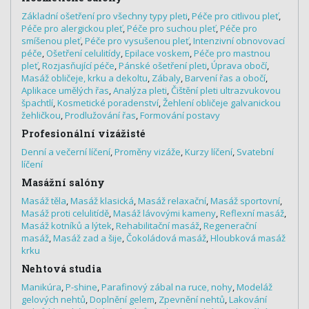
Základní ošetření pro všechny typy pleti
,
Péče pro citlivou pleť
,
Péče pro alergickou pleť
,
Péče pro suchou pleť
,
Péče pro
smíšenou pleť
,
Péče pro vysušenou pleť
,
Intenzivní obnovovací
péče
,
Ošetření celulitídy
,
Epilace voskem
,
Péče pro mastnou
pleť
,
Rozjasňující péče
,
Pánské ošetření pleti
,
Úprava obočí
,
Masáž obličeje, krku a dekoltu
,
Zábaly
,
Barvení řas a obočí
,
Aplikace umělých řas
,
Analýza pleti
,
Čištění pleti ultrazvukovou
špachtlí
,
Kosmetické poradenství
,
Žehlení obličeje galvanickou
žehličkou
,
Prodlužování řas
,
Formování postavy
Profesionální vizážisté
Denní a večerní líčení
,
Proměny vizáže
,
Kurzy líčení
,
Svatební
líčení
Masážní salóny
Masáž těla
,
Masáž klasická
,
Masáž relaxační
,
Masáž sportovní
,
Masáž proti celulitídě
,
Masáž lávovými kameny
,
Reflexní masáž
,
Masáž kotníků a lýtek
,
Rehabilitační masáž
,
Regenerační
masáž
,
Masáž zad a šije
,
Čokoládová masáž
,
Hloubková masáž
krku
Nehtová studia
Manikúra
,
P-shine
,
Parafinový zábal na ruce, nohy
,
Modeláž
gelových nehtů
,
Doplnění gelem
,
Zpevnění nehtů
,
Lakování