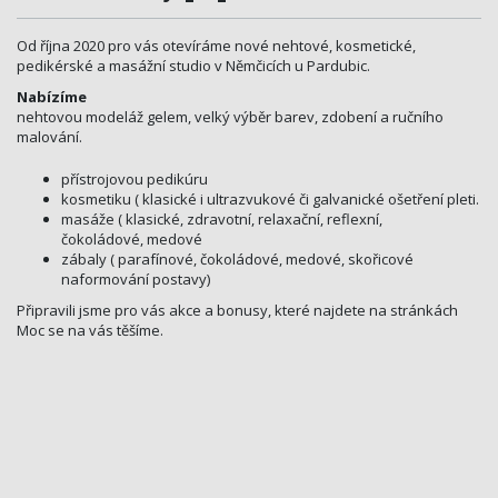
Od října 2020 pro vás otevíráme nové nehtové, kosmetické,
pedikérské a masážní studio v Němčicích u Pardubic.
Nabízíme
nehtovou modeláž gelem, velký výběr barev, zdobení a ručního
malování.
přístrojovou pedikúru
kosmetiku ( klasické i ultrazvukové či galvanické ošetření pleti.
masáže ( klasické, zdravotní, relaxační, reflexní,
čokoládové, medové
zábaly ( parafínové, čokoládové, medové, skořicové
naformování postavy)
Připravili jsme pro vás akce a bonusy, které najdete na stránkách
Moc se na vás těšíme.