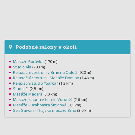
Podobné salony v okolí
Masáže Borůvka
(170 m)
Studio Ála
(780 m)
Relaxační centrum v Brně na Oblé 5
(920 m)
Relaxační centrum - Masáže Domino
(1,4 km)
Relaxační studio "Šárka"
(1,3 km)
Studio El
(2,8 km)
Masáže Maděra
(3,0 km)
Masáže, sauna v hotelu Voroněž
(2,6 km)
Masáže - Drahomíra Šmídová
(3,1 km)
Sen Sawan - Thajské masáže Brno
(3,0 km)