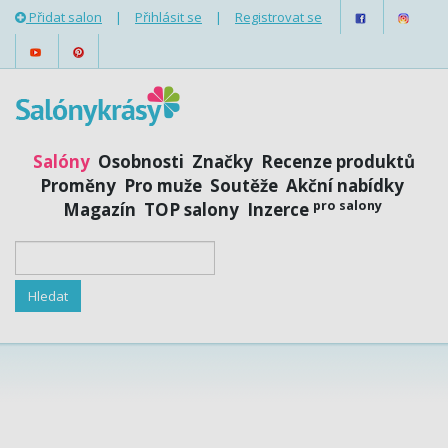
Přidat salon
|
Přihlásit se
|
Registrovat se
Salóny
Osobnosti
Značky
Recenze produktů
Proměny
Pro muže
Soutěže
Akční nabídky
pro salony
Magazín
TOP salony
Inzerce