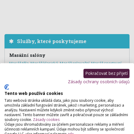
Služby, které poskytujeme
Masážní salóny
Masáž těla
,
Masáž klasická
,
Masáž relaxační
,
Masáž sportovní
,
Masáž kotníků a lýtek
,
Regenerační masáž
,
Masáž zad a šije
Pokračovat bez přijetí
Wellness & Spa
Zásady ochrany osobních údajů
Relaxace
Tento web používá cookies
Tato webová stránka ukládá data, jako jsou soubory cookie, aby
umožnila základní fungování stránek, jakož i marketing, personalizaci a
analýzu. Nastavení můžete kdykoli změnit nebo přijmout výchozí
Hodnocení salónu
nastavení. Tento banner můžete zavřít a pokračovat pouze se základními
soubory cookie.
Zásady cookies
Údaje jsou shromažďovány za účelem personalizace reklamy a měření
Pro přidání hodnocení se
přihlašte
.
účinnosti reklamních kampaní. Údaje mohou být sdíleny se společností
Zatím zde není žádné hodnocení.
Google LLC, více informací naleznete
zde
.