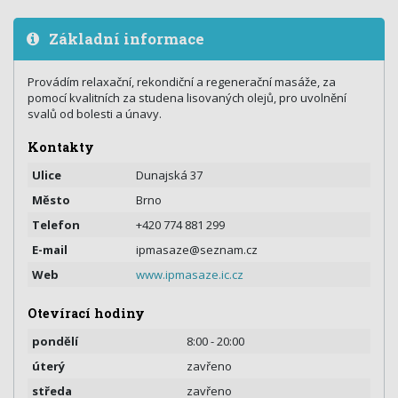
Základní informace
Provádím relaxační, rekondiční a regenerační masáže, za
pomocí kvalitních za studena lisovaných olejů, pro uvolnění
svalů od bolesti a únavy.
Kontakty
Ulice
Dunajská 37
Město
Brno
Telefon
+420 774 881 299
E-mail
ipmasaze@seznam.cz
Web
www.ipmasaze.ic.cz
Otevírací hodiny
pondělí
8:00 - 20:00
úterý
zavřeno
středa
zavřeno