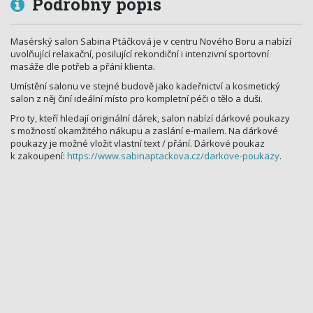
Podrobný popis
Masérský salon Sabina Ptáčková je v centru Nového Boru a nabízí
uvolňující relaxační, posilující rekondiční i intenzivní sportovní
masáže dle potřeb a přání klienta.
Umístění salonu ve stejné budově jako kadeřnictví a kosmetický
salon z něj činí ideální místo pro kompletní péči o tělo a duši.
Pro ty, kteří hledají originální dárek, salon nabízí dárkové poukazy
s možností okamžitého nákupu a zaslání e-mailem. Na dárkové
poukazy je možné vložit vlastní text / přání. Dárkové poukaz
k zakoupení:
https://www.sabinaptackova.cz/darkove-poukazy
.