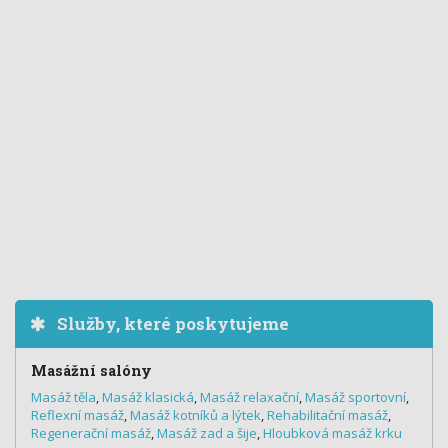
Služby, které poskytujeme
Masážní salóny
Masáž těla
,
Masáž klasická
,
Masáž relaxační
,
Masáž sportovní
,
Reflexní masáž
,
Masáž kotníků a lýtek
,
Rehabilitační masáž
,
Regenerační masáž
,
Masáž zad a šije
,
Hloubková masáž krku