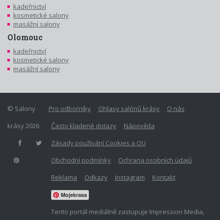
kadeřnictví
kosmetické salony
masážní salony
Olomouc
kadeřnictví
kosmetické salony
masážní salony
© Salony
Pro odborníky
Ohlasy salónů krásy
O nás
krásy 2026
Často kladené dotazy
Nápověda
Zásady používání Cookies a OU
Obchodní podmínky
Ochrana osobních údajů
Reklama
Odkazy
Instagram
Kontakt
Mojekrasa
Tento portál mediálně zastupuje Impression Media,