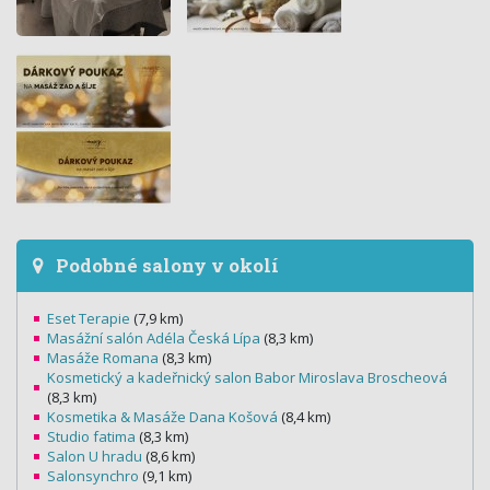
Podobné salony v okolí
Eset Terapie
(7,9 km)
Masážní salón Adéla Česká Lípa
(8,3 km)
Masáže Romana
(8,3 km)
Kosmetický a kadeřnický salon Babor Miroslava Broscheová
(8,3 km)
Kosmetika & Masáže Dana Košová
(8,4 km)
Studio fatima
(8,3 km)
Salon U hradu
(8,6 km)
Salonsynchro
(9,1 km)