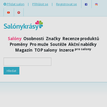
Přidat salon
|
Přihlásit se
|
Registrovat se
Salóny
Osobnosti
Značky
Recenze produktů
Proměny
Pro muže
Soutěže
Akční nabídky
pro salony
Magazín
TOP salony
Inzerce