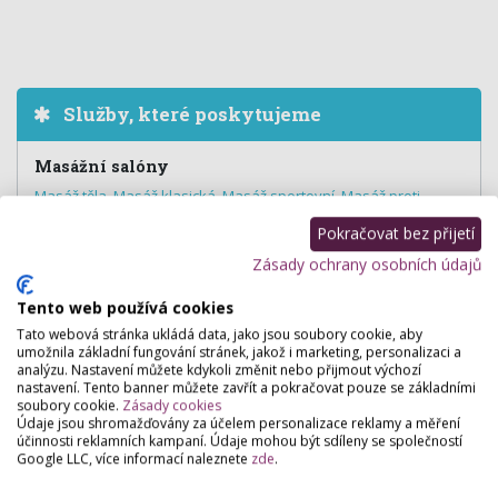
Služby, které poskytujeme
Masážní salóny
Masáž těla
,
Masáž klasická
,
Masáž sportovní
,
Masáž proti
celulitídě
,
Masáž lávovými kameny
,
Reflexní masáž
,
Dornova
Pokračovat bez přijetí
metoda
,
Masáž zad a šije
,
Baňkování
Zásady ochrany osobních údajů
Tento web používá cookies
Hodnocení salónu
Tato webová stránka ukládá data, jako jsou soubory cookie, aby
umožnila základní fungování stránek, jakož i marketing, personalizaci a
analýzu. Nastavení můžete kdykoli změnit nebo přijmout výchozí
nastavení. Tento banner můžete zavřít a pokračovat pouze se základními
Pro přidání hodnocení se
přihlašte
.
soubory cookie.
Zásady cookies
Zatím zde není žádné hodnocení.
Údaje jsou shromažďovány za účelem personalizace reklamy a měření
účinnosti reklamních kampaní. Údaje mohou být sdíleny se společností
Google LLC, více informací naleznete
zde
.