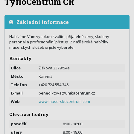
TyfloCentrum ČR
Základní informace
Nabízíme Vám vysokou kvalitu, přijatelné ceny, školený
personál a profesionální přístup. Z naší široké nabídky
masérských služeb si jistě vyberete.
Kontakty
Ulice
Žižkova 2379/54a
Město
Karviná
Telefon
+420 724 554 346
E-mail
benediktova@unikacentrum.cz
Web
www.maserskecentrum.com
Otevírací hodiny
pondělí
8:00 - 18:00
úterý
8:00 - 18:00