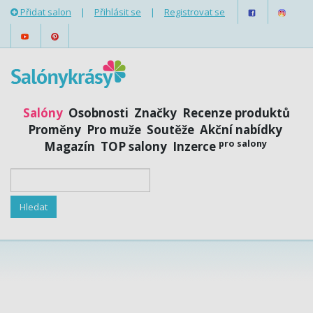
Přidat salon
|
Přihlásit se
|
Registrovat se
Salóny
Osobnosti
Značky
Recenze produktů
Proměny
Pro muže
Soutěže
Akční nabídky
pro salony
Magazín
TOP salony
Inzerce