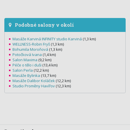
Podobné salony v okolí
Masáže Karviná INFINITY studio Karviná
(1,3 km)
WELLNESS-Robin Fryš
(1,3 km)
Bohumila Moroňová
(1,3 km)
Potočková Ivana
(1,4 km)
Salon Maxima
(9,2 km)
Péče o tělo i duši
(13,4 km)
Salon Perla
(12,2 km)
Masáže Bylinka
(13,7 km)
Masáže Dalibor Koláček
(12,2 km)
Studio Proměny Havířov
(12,3 km)