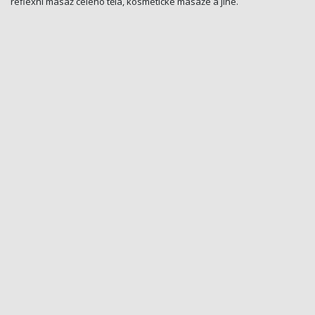
reflexní masáž celého těla, kosmetické masáže a jiné.