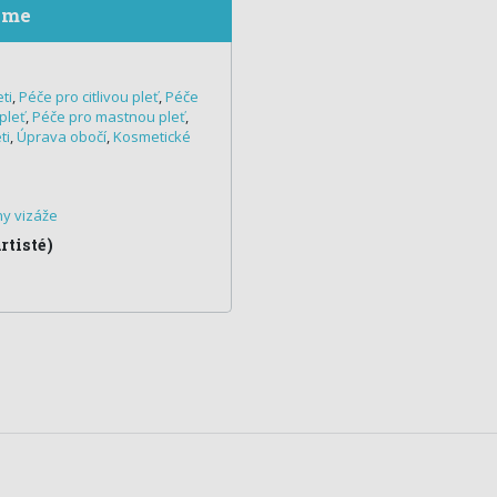
eme
ti
,
Péče pro citlivou pleť
,
Péče
pleť
,
Péče pro mastnou pleť
,
ti
,
Úprava obočí
,
Kosmetické
y vizáže
tisté)