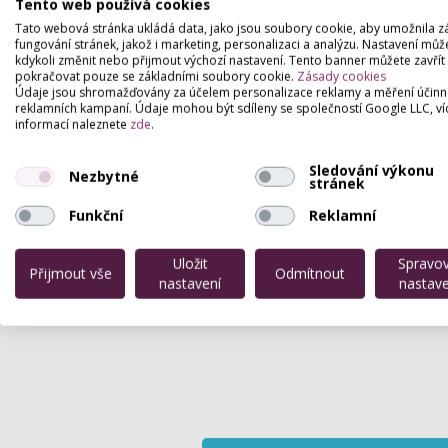
Nalíčíme vás a připravíme na molo, na s
Tento web používá cookies
Tato webová stránka ukládá data, jako jsou soubory cookie, aby umožnila z
fungování stránek, jakož i marketing, personalizaci a analýzu. Nastavení můž
kdykoli změnit nebo přijmout výchozí nastavení. Tento banner můžete zavřít
pokračovat pouze se základními soubory cookie.
Zásady cookies
Údaje jsou shromažďovány za účelem personalizace reklamy a měření účinn
reklamních kampaní. Údaje mohou být sdíleny se společností Google LLC, ví
informací naleznete
zde
.
Sledování výkonu
Nezbytné
stránek
Funkční
Reklamní
Uložit
Spravo
Přijmout vše
Odmítnout
nastavení
nastave