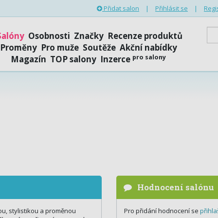
Přidat salon
|
Přihlásit se
|
Regi
Salóny
Osobnosti
Značky
Recenze produktů
Proměny
Pro muže
Soutěže
Akční nabídky
pro salony
Magazín
TOP salony
Inzerce
Hodnocení salónu
u, stylistikou a proměnou
Pro přidání hodnocení se
přihla