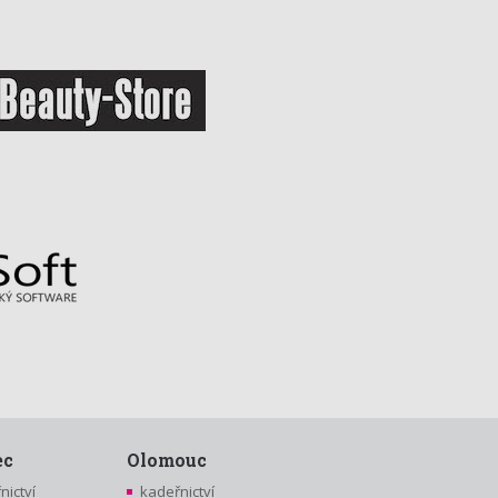
ec
Olomouc
nictví
kadeřnictví