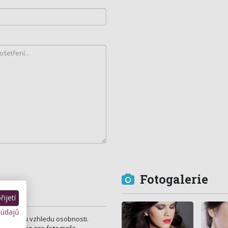
Fotogalerie
ijetí
 údajů
 proměnou vzhledu osobnosti.