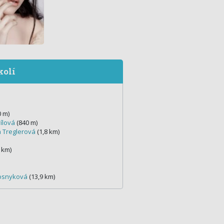
kolí
 m)
ílová
(840 m)
 Treglerová
(1,8 km)
 km)
zosnyková
(13,9 km)