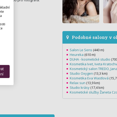
vatbu nebo pro fotografa.
ákladní
ete
 a
osti
ce
Podobné salony v o
Salon Le Sens
(440 m)
Heureka
(610 m)
DUHA - kosmetické studio
(700
Kosmetika Ivet, Iveta Kratochv
vat
Kosmetický salon TREDO, Jana
Studio Oxygen
(13,3 km)
ní
Kosmetika Eva Wastlová
(15,7
Relax sun
(13,9 km)
Studio krásy
(17,4 km)
Kosmetické služby Žaneta C