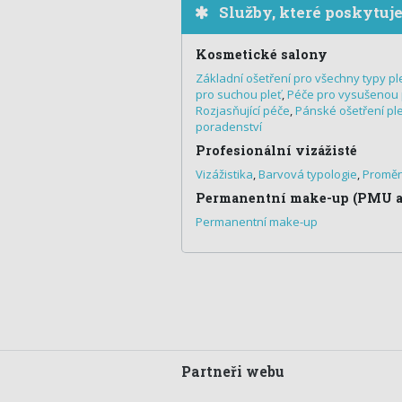
Služby, které poskytuj
Kosmetické salony
Základní ošetření pro všechny typy ple
pro suchou pleť
,
Péče pro vysušenou 
Rozjasňující péče
,
Pánské ošetření ple
poradenství
Profesionální vizážisté
Vizážistika
,
Barvová typologie
,
Proměn
Permanentní make-up (PMU ar
Permanentní make-up
Partneři webu