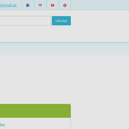
strovat se
šte
.