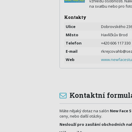
vzhledu osobnosti. Nalí
na svatbu nebo pro fot
Kontakty
Ulice
Dobrovského 23
Město
Havlíčkův Brod
Telefon
+420 606 117 330
E-mail
rkrejcovahb@se
Web
www.newfacestud
Kontaktní formul
Máte nějaký dotaz na salón
New Face S
ceny, nebo další otázky.
Neslouží pro zasílání obchodních na