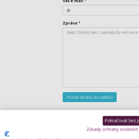
Váš e-mail
*
Zpráva
*
Podrobný popis
Pokračovat bez př
Zásady ochrany osobních
Zabýváme se vizážistikou, stylistikou a