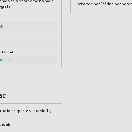
číme vás a připravíme na molo,
Zatím zde není žádné hodnocen
ografa.
66
znam.cz
io.cz
ář
tudio
? Zeptejte se na služby,
bídek!