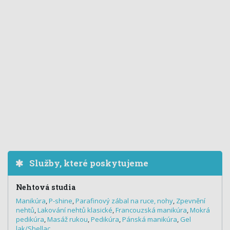
Služby, které poskytujeme
Nehtová studia
Manikúra
,
P-shine
,
Parafinový zábal na ruce, nohy
,
Zpevnění
nehtů
,
Lakování nehtů klasické
,
Francouzská manikúra
,
Mokrá
pedikúra
,
Masáž rukou
,
Pedikúra
,
Pánská manikúra
,
Gel
lak/Shellac