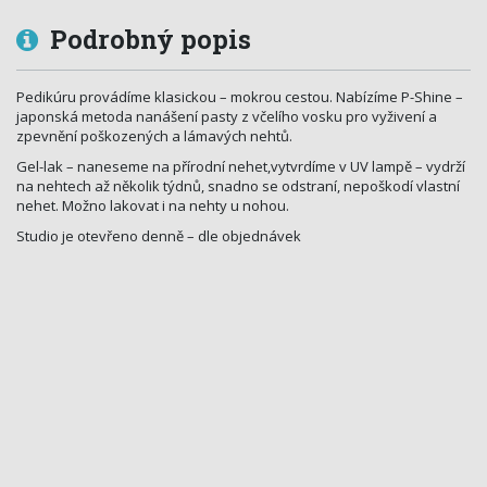
Podrobný popis
Pedikúru provádíme klasickou – mokrou cestou. Nabízíme P-Shine –
japonská metoda nanášení pasty z včelího vosku pro vyživení a
zpevnění poškozených a lámavých nehtů.
Gel-lak – naneseme na přírodní nehet,vytvrdíme v UV lampě – vydrží
na nehtech až několik týdnů, snadno se odstraní, nepoškodí vlastní
nehet. Možno lakovat i na nehty u nohou.
Studio je otevřeno denně – dle objednávek