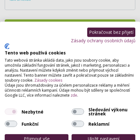
Hodnocení salónu
Pokračovat bez přijetí
Zásady ochrany osobních údajů
Pro přidání hodnocení se
přihlašte
.
Zatím zde není žádné hodnocení.
Tento web používá cookies
Tato webová stránka ukládá data, jako jsou soubory cookie, aby
umožnila základní fungování stránek, jakož i marketing, personalizaci a
analýzu. Nastavení můžete kdykoli změnit nebo přijmout výchozí
nastavení. Tento banner můžete zavřít a pokračovat pouze se základními
soubory cookie.
Zásady cookies
Údaje jsou shromažďovány za účelem personalizace reklamy a měření
účinnosti reklamních kampaní. Údaje mohou být sdíleny se společností
Google LLC, více informací naleznete
zde
.
Sledování výkonu
Nezbytné
stránek
Funkční
Reklamní
Přijmout vše
Uložit nastavení