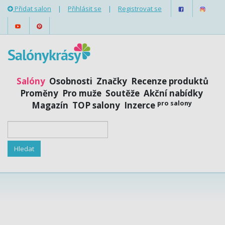
Přidat salon
|
Přihlásit se
|
Registrovat se
Salóny
Osobnosti
Značky
Recenze produktů
Proměny
Pro muže
Soutěže
Akční nabídky
pro salony
Magazín
TOP salony
Inzerce