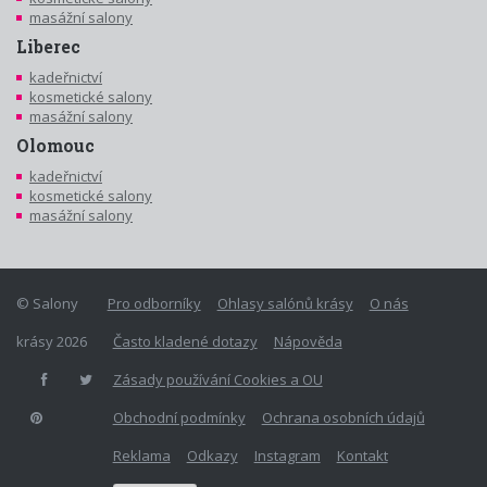
masážní salony
Liberec
kadeřnictví
kosmetické salony
masážní salony
Olomouc
kadeřnictví
kosmetické salony
masážní salony
© Salony
Pro odborníky
Ohlasy salónů krásy
O nás
krásy 2026
Často kladené dotazy
Nápověda
Zásady používání Cookies a OU
Obchodní podmínky
Ochrana osobních údajů
Reklama
Odkazy
Instagram
Kontakt