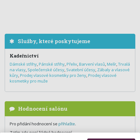
Služby, které poskytujeme
Kadeřnictví
Dámské střihy
,
Pánské střihy
,
Přeliv
,
Barvení vlasů
,
Melír
,
Trvalá
na vlasy
,
Společenské účesy
,
Svatební účesy
,
Zábaly a vlasové
kůry
,
Prodej vlasové kosmetiky pro ženy
,
Prodej vlasové
kosmetiky pro muže
Hodnocení salónu
Pro přidání hodnocení se
přihlašte
.
Zatím zde není žádné hodnocení.