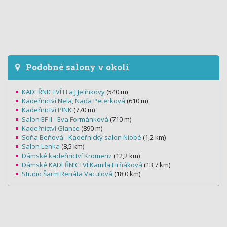
Podobné salony v okolí
KADEŘNICTVÍ H a J Jelínkovy
(540 m)
Kadeřnictví Nela, Naďa Peterková
(610 m)
Kadeřnictví P!NK
(770 m)
Salon EF II - Eva Formánková
(710 m)
Kadeřnictví Glance
(890 m)
Soňa Beňová - Kadeřnický salon Niobé
(1,2 km)
Salon Lenka
(8,5 km)
Dámské kadeřnictví Kromeriz
(12,2 km)
Dámské KADEŘNICTVÍ Kamila Hrňáková
(13,7 km)
Studio Šarm Renáta Vaculová
(18,0 km)