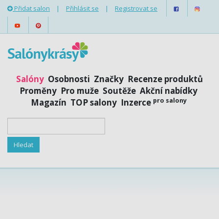
Přidat salon
|
Přihlásit se
|
Registrovat se
Salóny
Osobnosti
Značky
Recenze produktů
Proměny
Pro muže
Soutěže
Akční nabídky
pro salony
Magazín
TOP salony
Inzerce