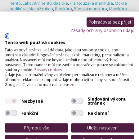
nehtů
,
Lakování nehtů klasické
,
Francouzská manikúra
,
Mokrá
pedikúra
,
Masáž rukou
,
Pedikúra
,
Pánská manikúra
,
Manikúra
Jessica
,
Gel lak/Shellac
Pokračovat bez přijetí
Výživoví poradci
Zásady ochrany osobních údajů
Diagnostika tělesného stavu
,
Poradenství správného
stravování
,
Konzultace jídelníčku
,
Doporučení vhodné
pohybové aktivity
,
Analýza stopových prvků
,
Prodej zdravé
Tento web používá cookies
výživy a doplňků stravy
Tato webová stránka ukládá data, jako jsou soubory cookie, aby
umožnila základní fungování stránek, jakož i marketing, personalizaci a
analýzu. Nastavení můžete kdykoli změnit nebo přijmout výchozí
nastavení. Tento banner můžete zavřít a pokračovat pouze se základními
soubory cookie.
Zásady cookies
Hodnocení salónu
Údaje jsou shromažďovány za účelem personalizace reklamy a měření
účinnosti reklamních kampaní. Údaje mohou být sdíleny se společností
Google LLC, více informací naleznete
zde
.
Pro přidání hodnocení se
přihlašte
.
Sledování výkonu
Zatím zde není žádné hodnocení.
Nezbytné
stránek
Funkční
Reklamní
Přijmout vše
Uložit nastavení