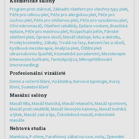
Kosmetické salony
Program proti stárnutí
,
Základní ošetření pro všechny typy pleti
,
Péče pro citlivou pleť
,
Péče pro alergickou pleť
,
Péče pro
suchou pleť
,
Péče pro smíšenou pleť
,
Péče pro vysušenou pleť
,
Oční mikromasáž
,
Ošetření celulitídy
,
Epilace voskem
,
Brazilská
epilace
,
Péče pro mastnou pleť
,
Rozjasňující péče
,
Pánské
ošetření pleti
,
Úprava obočí
,
Masáž obličeje, krku a dekoltu
,
Prodej kosmetiky
,
Zábaly
,
Trvalá na řasy
,
Barvení řas a obočí
,
Kyslíková mezoterapie
,
Analýza pleti
,
Čištění pleti
ultrazvukovou špachtlí
,
Kosmetické poradenství
,
Mezoterapie
kmenovými buňkami
,
Termolipolýza
,
Mikrojehličkování
(microneedling)
Profesionální vizážisté
Denní a večerní líčení
,
Vizážistika
,
Barvová typologie
,
Kurzy
líčení
,
Svatební líčení
Masážní salóny
Masáž těla
,
Masáž klasická
,
Masáž relaxační
,
Masáž sportovní
,
Masáž proti celulitídě
,
Masáž lávovými kameny
,
Masáž kotníků
a lýtek
,
Masáž zad a šije
,
Čokoládová masáž
,
Indonéské
masáže
Nehtová studia
Manikúra
,
P-shine
,
Parafinový zábal na ruce, nohy
,
Zpevnění