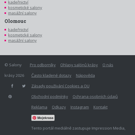
kadeřnictví
kosmetické salony
masážní salony
Olomouc
kadeřnictví
kosmetické salony
masážní salony
© Salony
Pro odborníky
Ohlasy salónů krásy
O nás
krásy 2026
Často kladené dotazy
Nápověda
Zásady používání Cookies a OU
Obchodní podmínky
Ochrana osobních údajů
Reklama
Odkazy
Instagram
Kontakt
Mojekrasa
Tento portál mediálně zastupuje Impression Media,