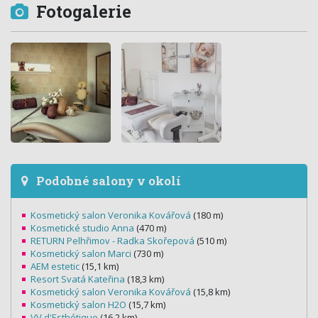
Fotogalerie
Podobné salony v okolí
Kosmetický salon Veronika Kovářová
(180 m)
Kosmetické studio Anna
(470 m)
RETURN Pelhřimov - Radka Skořepová
(510 m)
Kosmetický salon Marci
(730 m)
AEM estetic
(15,1 km)
Resort Svatá Kateřina
(18,3 km)
Kosmetický salon Veronika Kovářová
(15,8 km)
Kosmetický salon H2O
(15,7 km)
VV d'Esthétique
(16,2 km)