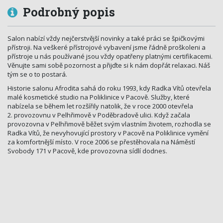
Podrobný popis
Salon nabízí vždy nejčerstvější novinky a také práci se špičkovými
přístroji. Na veškeré přístrojové vybavení jsme řádně proškoleni a
přístroje u nás používané jsou vždy opatřeny platnými certifikacemi.
Věnujte sami sobě pozornost a přijďte si k nám dopřát relaxaci. Náš
tým se o to postará.
Historie salonu Afrodita sahá do roku 1993, kdy Radka Vítů otevřela
malé kosmetické studio na Poliklinice v Pacově. Služby, které
nabízela se během let rozšířily natolik, že v roce 2000 otevřela
2. provozovnu v Pelhřimově v Poděbradově ulici. Když začala
provozovna v Pelhřimově běžet svým vlastním životem, rozhodla se
Radka Vítů, že nevyhovující prostory v Pacově na Poliklinice vymění
za komfortnější místo. V roce 2006 se přestěhovala na Náměstí
Svobody 171 v Pacově, kde provozovna sídlí dodnes.