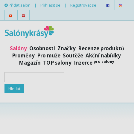
Přidat salon
|
Přihlásit se
|
Registrovat se
Salóny
Osobnosti
Značky
Recenze produktů
Proměny
Pro muže
Soutěže
Akční nabídky
pro salony
Magazín
TOP salony
Inzerce