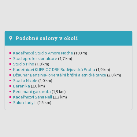
Podobné salony v okolí
Kadeřnické Studio Amore Noche
(180 m)
Studioprofessionalcare
(1,7 km)
Studio Píno
(1,8 km)
Kadeřnictví KLIER OC DBK Budějovická Praha
(1,9 km)
Džauhar Benzinia- orientální břišní a etnické tance
(2,0 km)
Studio Nicole
(2,0 km)
Berenika
(2,0 km)
Pedi-mani garrarufa
(1,9 km)
Kadeřnictví Sami Nell
(2,3 km)
Salon Lady L
(2,5 km)