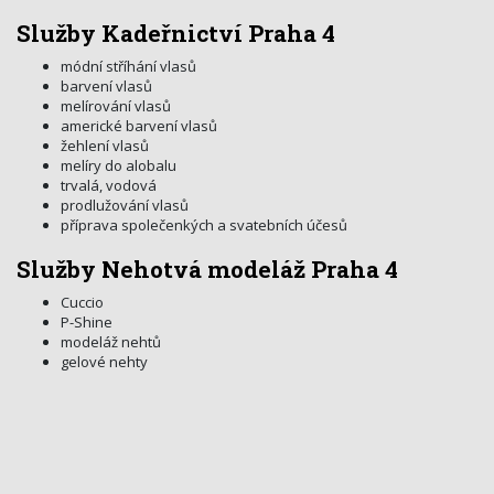
Služby Kadeřnictví Praha 4
módní stříhání vlasů
barvení vlasů
melírování vlasů
americké barvení vlasů
žehlení vlasů
melíry do alobalu
trvalá, vodová
prodlužování vlasů
příprava společenkých a svatebních účesů
Služby Nehotvá modeláž Praha 4
Cuccio
P-Shine
modeláž nehtů
gelové nehty