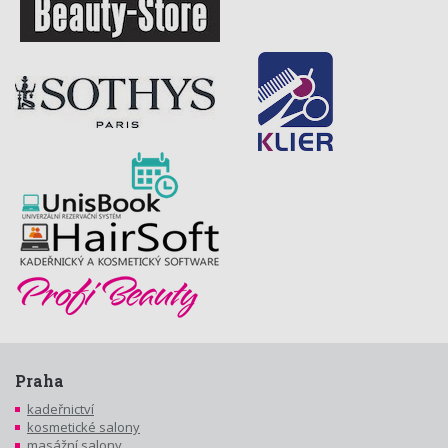
Praha
kadeřnictví
kosmetické salony
masážní salony