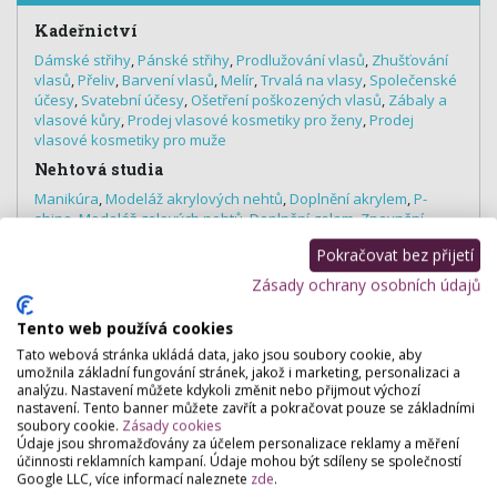
Kadeřnictví
Dámské střihy
,
Pánské střihy
,
Prodlužování vlasů
,
Zhušťování
vlasů
,
Přeliv
,
Barvení vlasů
,
Melír
,
Trvalá na vlasy
,
Společenské
účesy
,
Svatební účesy
,
Ošetření poškozených vlasů
,
Zábaly a
vlasové kůry
,
Prodej vlasové kosmetiky pro ženy
,
Prodej
vlasové kosmetiky pro muže
Nehtová studia
Manikúra
,
Modeláž akrylových nehtů
,
Doplnění akrylem
,
P-
shine
,
Modeláž gelových nehtů
,
Doplnění gelem
,
Zpevnění
nehtů
,
Lakování nehtů klasické
,
Francouzská manikúra
,
Pokračovat bez přijetí
Zdobení nehtů (nail art)
,
Pánská manikúra
,
Manikúra Jessica
,
Twinkle tattoo
Zásady ochrany osobních údajů
Tento web používá cookies
Tato webová stránka ukládá data, jako jsou soubory cookie, aby
umožnila základní fungování stránek, jakož i marketing, personalizaci a
Hodnocení salónu
analýzu. Nastavení můžete kdykoli změnit nebo přijmout výchozí
nastavení. Tento banner můžete zavřít a pokračovat pouze se základními
soubory cookie.
Zásady cookies
Pro přidání hodnocení se
přihlašte
.
Údaje jsou shromažďovány za účelem personalizace reklamy a měření
účinnosti reklamních kampaní. Údaje mohou být sdíleny se společností
Zatím zde není žádné hodnocení.
Google LLC, více informací naleznete
zde
.