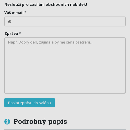
Neslouží pro zasílání obchodních nabídek!
Váš e-mail
*
Zpráva
*
Podrobný popis