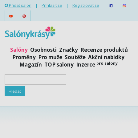
Přidat salon
|
Přihlásit se
|
Registrovat se
Salóny
Osobnosti
Značky
Recenze produktů
Proměny
Pro muže
Soutěže
Akční nabídky
pro salony
Magazín
TOP salony
Inzerce