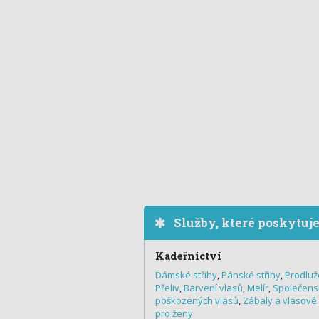
Služby, které poskytuj
Kadeřnictví
Dámské střihy
,
Pánské střihy
,
Prodluž
Přeliv
,
Barvení vlasů
,
Melír
,
Společens
poškozených vlasů
,
Zábaly a vlasové
pro ženy