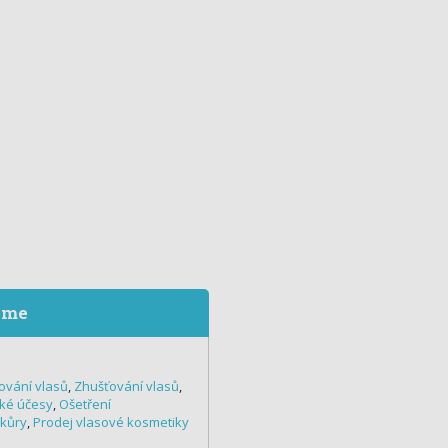
eme
ování vlasů
,
Zhušťování vlasů
,
ké účesy
,
Ošetření
 kůry
,
Prodej vlasové kosmetiky