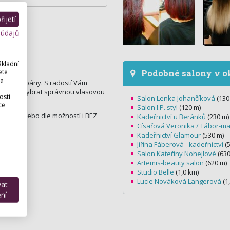
ijetí
 údajů
ákladní
Podobné salony v o
ete
 a
 dámy a pány. S radostí Vám
omůžeme vybrat správnou vlasovou
osti
Salon Lenka Johančíková
(130
ce
Salon I.P. styl
(120 m)
opředu nebo dle možností i BEZ
Kadeřnictví u Beránků
(230 m)
Císařová Veronika / Tábor-m
Kadeřnictví Glamour
(530 m)
Jiřina Fáberová - kadeřnictví
(5
metikou.
Salon Kateřiny Nohejlové
(630
Artemis-beauty salon
(620 m)
Studio Belle
(1,0 km)
Lucie Nováková Langerová
(1
vat
ní