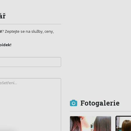
ář
W
? Zeptejte se na služby, ceny,
bídek!
Fotogalerie