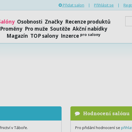
Přidat salon
|
Přihlásit se
|
Regi
Salóny
Osobnosti
Značky
Recenze produktů
Proměny
Pro muže
Soutěže
Akční nabídky
pro salony
Magazín
TOP salony
Inzerce
Hodnocení salónu
ictví v Táboře.
Pro přidání hodnocení se
přihla