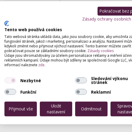
Pokračovat bez př
Zásady ochrany osobních
Tento web používá cookies
Podrobný popis
Tato webová stránka ukládá data, jako jsou soubory cookie, aby umožnila z
fungování stránek, jakož i marketing, personalizaci a analýzu. Nastavení můž
kdykoli změnit nebo přijmout výchozí nastavení. Tento banner můžete zavřít
Salón nabízí veškeré vlasové služby pro
pokračovat pouze se základními soubory cookie.
Zásady cookies
poradíme s výběrem barvy, střihu či p
Údaje jsou shromažďovány za účelem personalizace reklamy a měření účinn
kosmetiku pro vaše vlasy.
reklamních kampaní. Údaje mohou být sdíleny se společností Google LLC, ví
informací naleznete
zde
.
U nás se nemusíte objednávat dlouho d
OBJEDNÁNÍ.
Sledování výkonu
Otevřeno máme i v sobotu!
Nezbytné
stránek
Spolupracujeme s kvalitní vlasovou kos
Funkční
Reklamní
Uložit
Spravo
Přijmout vše
Odmítnout
nastavení
nastave