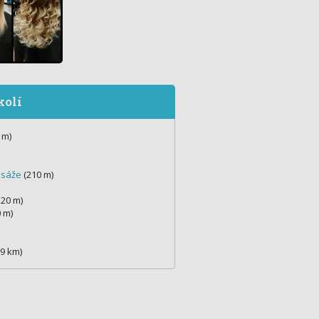
kolí
 m)
asáže
(210 m)
20 m)
 m)
,9 km)