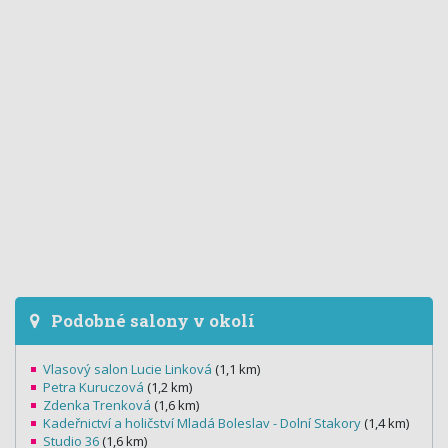
Podobné salony v okolí
Vlasový salon Lucie Linková
(1,1 km)
Petra Kuruczová
(1,2 km)
Zdenka Trenková
(1,6 km)
Kadeřnictví a holičství Mladá Boleslav - Dolní Stakory
(1,4 km)
Studio 36
(1,6 km)