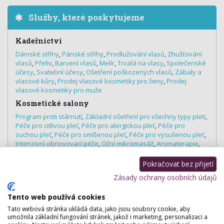
Služby, které poskytujeme
Kadeřnictví
Dámské střihy
,
Pánské střihy
,
Prodlužování vlasů
,
Zhušťování
vlasů
,
Přeliv
,
Barvení vlasů
,
Melír
,
Trvalá na vlasy
,
Společenské
účesy
,
Svatební účesy
,
Ošetření poškozených vlasů
,
Zábaly a
vlasové kůry
,
Prodej vlasové kosmetiky pro ženy
,
Prodej
vlasové kosmetiky pro muže
Kosmetické salony
Program proti stárnutí
,
Základní ošetření pro všechny typy pleti
,
Péče pro citlivou pleť
,
Péče pro alergickou pleť
,
Péče pro
suchou pleť
,
Péče pro smíšenou pleť
,
Péče pro vysušenou pleť
,
Intenzivní obnovovací péče
,
Oční mikromasáž
,
Aromaterapie
,
Kosmetické ošetření poprsí
Pokračovat bez přijetí
Profesionální vizážisté
Zásady ochrany osobních údajů
Denní a večerní líčení
Nehtová studia
Tento web používá cookies
Manikúra
,
Parafinový zábal na ruce, nohy
,
Modeláž gelových
Tato webová stránka ukládá data, jako jsou soubory cookie, aby
nehtů
,
Doplnění gelem
,
Lakování nehtů klasické
,
Francouzská
umožnila základní fungování stránek, jakož i marketing, personalizaci a
manikúra
,
Zdobení nehtů (nail art)
,
Masáž rukou