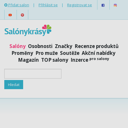
Přidat salon
|
Přihlásit se
|
Registrovat se
Salóny
Osobnosti
Značky
Recenze produktů
Proměny
Pro muže
Soutěže
Akční nabídky
pro salony
Magazín
TOP salony
Inzerce