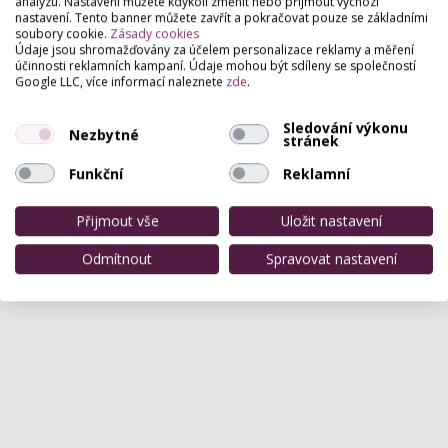
analýzu. Nastavení můžete kdykoli změnit nebo přijmout výchozí
nastavení. Tento banner můžete zavřít a pokračovat pouze se základními
soubory cookie.
Zásady cookies
Údaje jsou shromažďovány za účelem personalizace reklamy a měření
účinnosti reklamních kampaní. Údaje mohou být sdíleny se společností
Google LLC, více informací naleznete
zde
.
Hodnocení salónu
Sledování výkonu
Nezbytné
Pro přidání hodnocení se
přihlašte
.
stránek
Zatím zde není žádné hodnocení.
Funkční
Reklamní
Přijmout vše
Uložit nastavení
Odmítnout
Spravovat nastavení