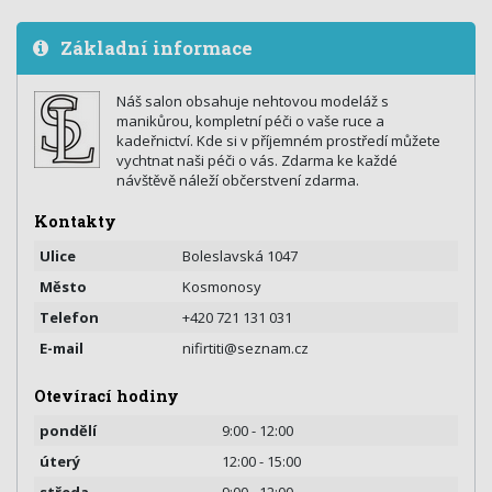
Základní informace
Náš salon obsahuje nehtovou modeláž s
manikůrou, kompletní péči o vaše ruce a
kadeřnictví. Kde si v příjemném prostředí můžete
vychtnat naši péči o vás. Zdarma ke každé
návštěvě náleží občerstvení zdarma.
Kontakty
Ulice
Boleslavská 1047
Město
Kosmonosy
Telefon
+420 721 131 031
E-mail
nifirtiti@seznam.cz
Otevírací hodiny
pondělí
9:00 - 12:00
úterý
12:00 - 15:00
středa
9:00 - 12:00