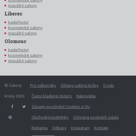
masážní salony
Liberec
kadeřnictví
kosmetické salony
masážní salony
Olomouc
kadeřnictví
kosmetické salony
masážní salony
© Salony
Pro odborníky
Ohlasy salónů krásy
O nás
krásy 2026
Často kladené dotazy
Nápověda
Zásady používání Cookies a OU
Obchodní podmínky
Ochrana osobních údajů
Reklama
Odkazy
Instagram
Kontakt