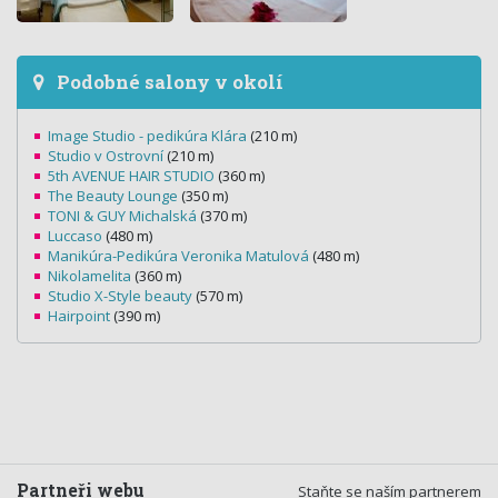
Podobné salony v okolí
Image Studio - pedikúra Klára
(210 m)
Studio v Ostrovní
(210 m)
5th AVENUE HAIR STUDIO
(360 m)
The Beauty Lounge
(350 m)
TONI & GUY Michalská
(370 m)
Luccaso
(480 m)
Manikúra-Pedikúra Veronika Matulová
(480 m)
Nikolamelita
(360 m)
Studio X-Style beauty
(570 m)
Hairpoint
(390 m)
Partneři webu
Staňte se naším partnerem