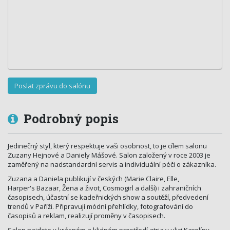
Podrobný popis
Jedinečný styl, který respektuje vaši osobnost, to je cílem salonu
Zuzany Hejnové a Daniely Mášové. Salon založený v roce 2003 je
zaměřený na nadstandardní servis a individuální péči o zákazníka.
Zuzana a Daniela publikují v českých (Marie Claire, Elle,
Harper's Bazaar, Žena a život, Cosmogirl a další) i zahraničních
časopisech, účastní se kadeřnických show a soutěží, předvedení
trendů v Paříži. Připravují módní přehlídky, fotografování do
časopisů a reklam, realizují proměny v časopisech.
Salon najdete v krásném a klidném prostředí atria v ulici Karolíny