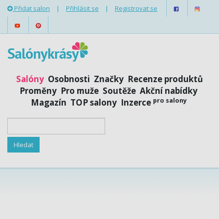
Přidat salon
|
Přihlásit se
|
Registrovat se
Salóny
Osobnosti
Značky
Recenze produktů
Proměny
Pro muže
Soutěže
Akční nabídky
pro salony
Magazín
TOP salony
Inzerce