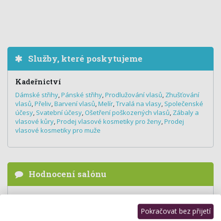
Služby, které poskytujeme
Kadeřnictví
Dámské střihy
,
Pánské střihy
,
Prodlužování vlasů
,
Zhušťování
vlasů
,
Přeliv
,
Barvení vlasů
,
Melír
,
Trvalá na vlasy
,
Společenské
účesy
,
Svatební účesy
,
Ošetření poškozených vlasů
,
Zábaly a
vlasové kůry
,
Prodej vlasové kosmetiky pro ženy
,
Prodej
vlasové kosmetiky pro muže
Hodnocení salónu
Pro přidání hodnocení se
přihlašte
.
Pokračovat bez přijetí
Zatím zde není žádné hodnocení.