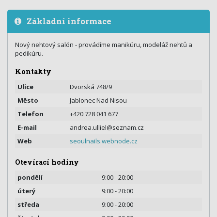
Základní informace
Nový nehtový salón - provádíme manikúru, modeláž nehtů a
pedikúru.
Kontakty
Ulice
Dvorská 748/9
Město
Jablonec Nad Nisou
Telefon
+420 728 041 677
E-mail
andrea.ulliel@seznam.cz
Web
seoulnails.webnode.cz
Otevírací hodiny
pondělí
9:00 - 20:00
úterý
9:00 - 20:00
středa
9:00 - 20:00