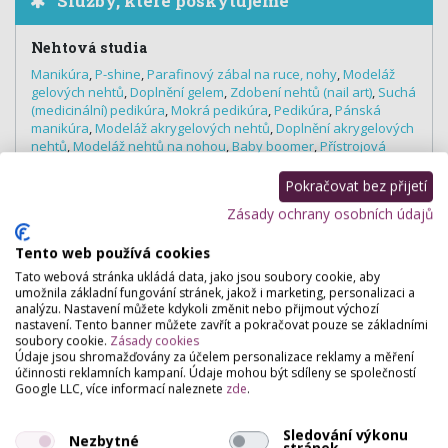
Služby, které poskytujeme
Nehtová studia
Manikúra
,
P-shine
,
Parafinový zábal na ruce, nohy
,
Modeláž
gelových nehtů
,
Doplnění gelem
,
Zdobení nehtů (nail art)
,
Suchá
(medicinální) pedikúra
,
Mokrá pedikúra
,
Pedikúra
,
Pánská
manikúra
,
Modeláž akrygelových nehtů
,
Doplnění akrygelových
nehtů
,
Modeláž nehtů na nohou
,
Baby boomer
,
Přístrojová
manikúra
,
Extravagantní zdobení nehtů
Pokračovat bez přijetí
Zásady ochrany osobních údajů
Hodnocení salónu
Tento web používá cookies
Tato webová stránka ukládá data, jako jsou soubory cookie, aby
umožnila základní fungování stránek, jakož i marketing, personalizaci a
Pro přidání hodnocení se
přihlašte
.
analýzu. Nastavení můžete kdykoli změnit nebo přijmout výchozí
nastavení. Tento banner můžete zavřít a pokračovat pouze se základními
Zatím zde není žádné hodnocení.
soubory cookie.
Zásady cookies
Údaje jsou shromažďovány za účelem personalizace reklamy a měření
účinnosti reklamních kampaní. Údaje mohou být sdíleny se společností
Google LLC, více informací naleznete
zde
.
Sledování výkonu
Nezbytné
stránek