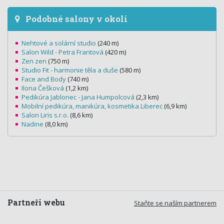
Podobné salony v okolí
Nehtové a solární studio
(240 m)
Salon Wild - Petra Frantová
(420 m)
Zen zen
(750 m)
Studio Fit - harmonie těla a duše
(580 m)
Face and Body
(740 m)
Ilona Češková
(1,2 km)
Pedikúra Jablonec - Jana Humpolcová
(2,3 km)
Mobilní pedikúra, manikúra, kosmetika Liberec
(6,9 km)
Salon Liris s.r.o.
(8,6 km)
Nadine
(8,0 km)
Partneři webu
Staňte se naším partnerem