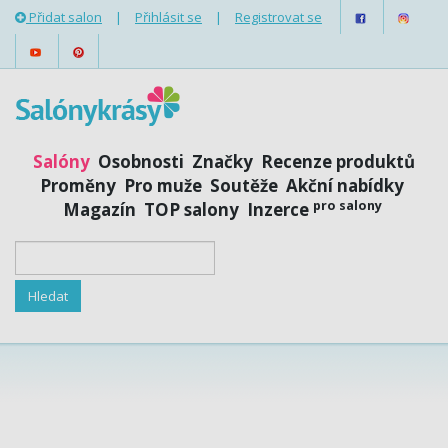
Přidat salon
|
Přihlásit se
|
Registrovat se
Salóny
Osobnosti
Značky
Recenze produktů
Proměny
Pro muže
Soutěže
Akční nabídky
pro salony
Magazín
TOP salony
Inzerce