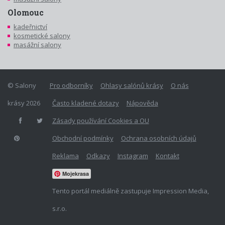
Olomouc
kadeřnictví
kosmetické salony
masážní salony
© Salony
Pro odborníky
Ohlasy salónů krásy
O nás
krásy 2026
Často kladené dotazy
Nápověda
Zásady používání Cookies a OU
Obchodní podmínky
Ochrana osobních údajů
Reklama
Odkazy
Instagram
Kontakt
Mojekrasa
Tento portál mediálně zastupuje Impression Media,
s.r.o.