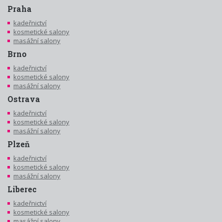
Praha
kadeřnictví
kosmetické salony
masážní salony
Brno
kadeřnictví
kosmetické salony
masážní salony
Ostrava
kadeřnictví
kosmetické salony
masážní salony
Plzeň
kadeřnictví
kosmetické salony
masážní salony
Liberec
kadeřnictví
kosmetické salony
masážní salony