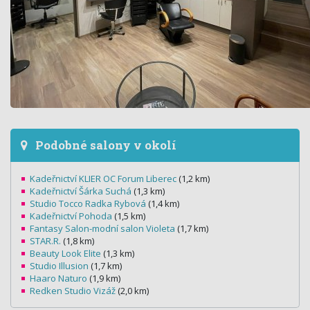
Podobné salony v okolí
Kadeřnictví KLIER OC Forum Liberec
(1,2 km)
Kadeřnictví Šárka Suchá
(1,3 km)
Studio Tocco Radka Rybová
(1,4 km)
Kadeřnictví Pohoda
(1,5 km)
Fantasy Salon-modní salon Violeta
(1,7 km)
STAR.R.
(1,8 km)
Beauty Look Elite
(1,3 km)
Studio Illusion
(1,7 km)
Haaro Naturo
(1,9 km)
Redken Studio Vizáž
(2,0 km)