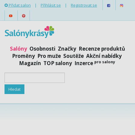
Přidat salon
|
Přihlásit se
|
Registrovat se
Salóny
Osobnosti
Značky
Recenze produktů
Proměny
Pro muže
Soutěže
Akční nabídky
pro salony
Magazín
TOP salony
Inzerce