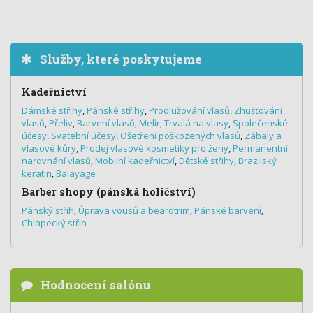
Služby, které poskytujeme
Kadeřnictví
Dámské střihy
,
Pánské střihy
,
Prodlužování vlasů
,
Zhušťování
vlasů
,
Přeliv
,
Barvení vlasů
,
Melír
,
Trvalá na vlasy
,
Společenské
účesy
,
Svatební účesy
,
Ošetření poškozených vlasů
,
Zábaly a
vlasové kůry
,
Prodej vlasové kosmetiky pro ženy
,
Permanentní
narovnání vlasů
,
Mobilní kadeřnictví
,
Dětské střihy
,
Brazilský
keratin
,
Balayage
Barber shopy (pánská holičství)
Pánský střih
,
Úprava vousů a beardtrim
,
Pánské barvení
,
Chlapecký střih
Hodnocení salónu