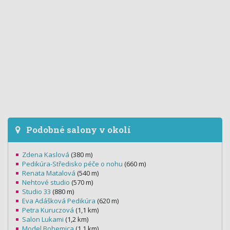
Podobné salony v okolí
Zdena Kaslová
(380 m)
Pedikúra-Středisko péče o nohu
(660 m)
Renata Matalová
(540 m)
Nehtové studio
(570 m)
Studio 33
(880 m)
Eva Adášková Pedikúra
(620 m)
Petra Kuruczová
(1,1 km)
Salon Lukami
(1,2 km)
Model Bohemica
(1,1 km)