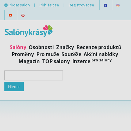
Přidat salon
|
Přihlásit se
|
Registrovat se
Salóny
Osobnosti
Značky
Recenze produktů
Proměny
Pro muže
Soutěže
Akční nabídky
pro salony
Magazín
TOP salony
Inzerce