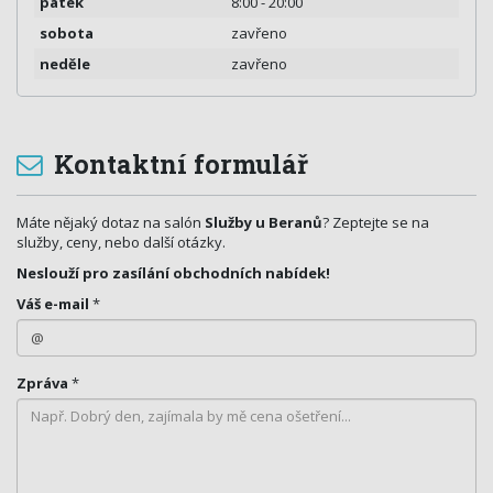
pátek
8:00 - 20:00
sobota
zavřeno
neděle
zavřeno
Kontaktní formulář
Máte nějaký dotaz na salón
Služby u Beranů
? Zeptejte se na
služby, ceny, nebo další otázky.
Neslouží pro zasílání obchodních nabídek!
Váš e-mail
*
Zpráva
*