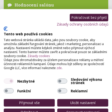
Hodnocení salónu
Pro přidání hodnocení se
přihlašte
.
Pokračovat bez přijetí
Zatím zde není žádné hodnocení.
Zásady ochrany osobních údajů
Tento web používá cookies
Tato webová stránka ukládá data, jako jsou soubory cookie, aby
umožnila základní fungování stránek, jakož i marketing, personalizaci a
analýzu. Nastavení můžete kdykoli změnit nebo přijmout výchozí
nastavení. Tento banner můžete zavřít a pokračovat pouze se základními
soubory cookie.
Zásady cookies
Údaje jsou shromažďovány za účelem personalizace reklamy a měření
účinnosti reklamních kampaní. Údaje mohou být sdíleny se společností
Google LLC, více informací naleznete
zde
.
Sledování výkonu
Nezbytné
stránek
Funkční
Reklamní
Přijmout vše
Uložit nastavení