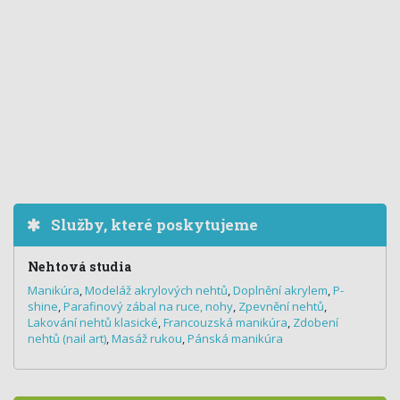
Služby, které poskytujeme
Nehtová studia
Manikúra
,
Modeláž akrylových nehtů
,
Doplnění akrylem
,
P-
shine
,
Parafinový zábal na ruce, nohy
,
Zpevnění nehtů
,
Lakování nehtů klasické
,
Francouzská manikúra
,
Zdobení
nehtů (nail art)
,
Masáž rukou
,
Pánská manikúra