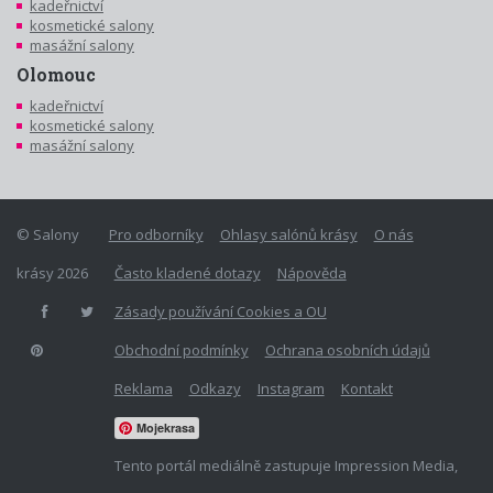
kadeřnictví
kosmetické salony
masážní salony
Olomouc
kadeřnictví
kosmetické salony
masážní salony
© Salony
Pro odborníky
Ohlasy salónů krásy
O nás
krásy 2026
Často kladené dotazy
Nápověda
Zásady používání Cookies a OU
Obchodní podmínky
Ochrana osobních údajů
Reklama
Odkazy
Instagram
Kontakt
Mojekrasa
Tento portál mediálně zastupuje Impression Media,