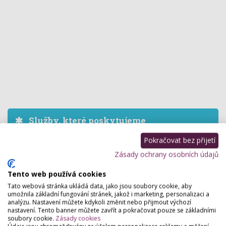
Služby, které poskytujeme
Pokračovat bez přijetí
Stomatologie
Zásady ochrany osobních údajů
Zubní implantáty
,
Dentální hygiena
,
Zubní kosmetika
,
Stomatochirurgie
,
Zubní výplně
,
Ortodoncie
,
Paradentologie
,
Tento web používá cookies
Endodoncie
,
Keramické fazety
,
Estetická stomatologie
Tato webová stránka ukládá data, jako jsou soubory cookie, aby
umožnila základní fungování stránek, jakož i marketing, personalizaci a
analýzu. Nastavení můžete kdykoli změnit nebo přijmout výchozí
nastavení. Tento banner můžete zavřít a pokračovat pouze se základními
soubory cookie.
Zásady cookies
Hodnocení salónu