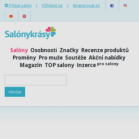
Přidat salon
|
Přihlásit se
|
Registrovat se
Salóny
Osobnosti
Značky
Recenze produktů
Proměny
Pro muže
Soutěže
Akční nabídky
pro salony
Magazín
TOP salony
Inzerce