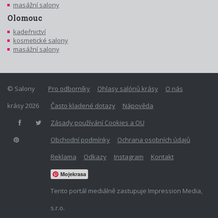
masážní salony
Olomouc
kadeřnictví
kosmetické salony
masážní salony
© Salony
Pro odborníky
Ohlasy salónů krásy
O nás
krásy 2026
Často kladené dotazy
Nápověda
Zásady používání Cookies a OU
Obchodní podmínky
Ochrana osobních údajů
Reklama
Odkazy
Instagram
Kontakt
Mojekrasa
Tento portál mediálně zastupuje Impression Media,
s.r.o.