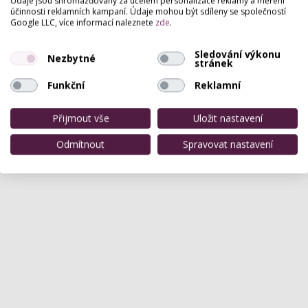
Údaje jsou shromažďovány za účelem personalizace reklamy a měření
účinnosti reklamních kampaní. Údaje mohou být sdíleny se společností
Google LLC, více informací naleznete
zde
.
Pro přidání hodnocení se
přihlašte
.
Zatím zde není žádné hodnocení.
Sledování výkonu
Nezbytné
stránek
Funkční
Reklamní
Přijmout vše
Uložit nastavení
Odmítnout
Spravovat nastavení