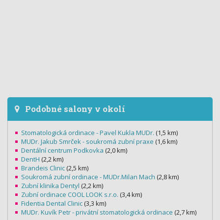
Podobné salony v okolí
Stomatologická ordinace - Pavel Kukla MUDr.
(1,5 km)
MUDr. Jakub Smrček - soukromá zubní praxe
(1,6 km)
Dentální centrum Podkovka
(2,0 km)
DentH
(2,2 km)
Brandeis Clinic
(2,5 km)
Soukromá zubní ordinace - MUDr.Milan Mach
(2,8 km)
Zubní klinika Dentyl
(2,2 km)
Zubní ordinace COOL LOOK s.r.o.
(3,4 km)
Fidentia Dental Clinic
(3,3 km)
MUDr. Kuvík Petr - privátní stomatologická ordinace
(2,7 km)