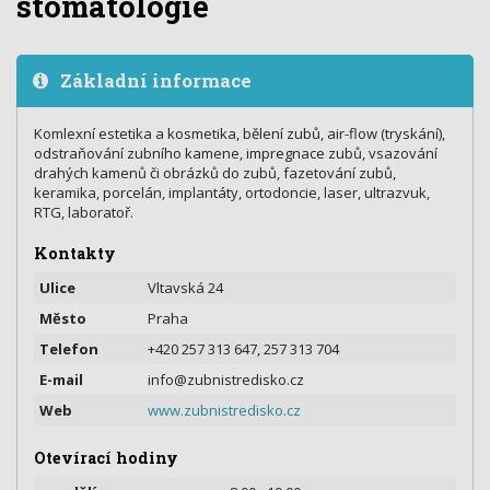
stomatologie
Základní informace
Komlexní estetika a kosmetika, bělení zubů, air-flow (tryskání),
odstraňování zubního kamene, impregnace zubů, vsazování
drahých kamenů či obrázků do zubů, fazetování zubů,
keramika, porcelán, implantáty, ortodoncie, laser, ultrazvuk,
RTG, laboratoř.
Kontakty
Ulice
Vltavská 24
Město
Praha
Telefon
+420 257 313 647, 257 313 704
E-mail
info@zubnistredisko.cz
Web
www.zubnistredisko.cz
Otevírací hodiny