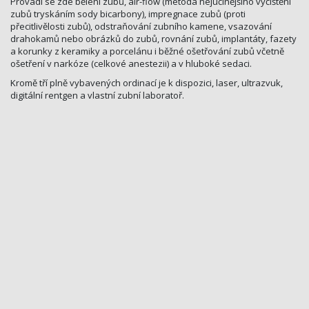
Provádí se zde bělení zubů, air-flow (metoda nejúčinějšího vyčištění
zubů tryskáním sody bicarbony), impregnace zubů (proti
přecitlivělosti zubů), odstraňování zubního kamene, vsazování
drahokamů nebo obrázků do zubů, rovnání zubů, implantáty, fazety
a korunky z keramiky a porcelánu i běžné ošetřování zubů včetně
ošetření v narkóze (celkové anestezii) a v hluboké sedaci.
Kromě tří plně vybavených ordinací je k dispozici, laser, ultrazvuk,
digitální rentgen a vlastní zubní laboratoř.