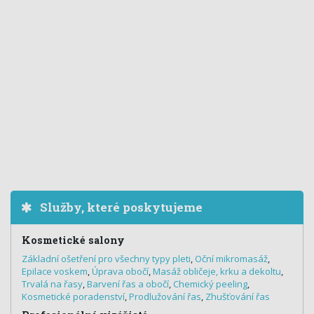
Služby, které poskytujeme
Kosmetické salony
Základní ošetření pro všechny typy pleti
,
Oční mikromasáž
,
Epilace voskem
,
Úprava obočí
,
Masáž obličeje, krku a dekoltu
,
Trvalá na řasy
,
Barvení řas a obočí
,
Chemický peeling
,
Kosmetické poradenství
,
Prodlužování řas
,
Zhušťování řas