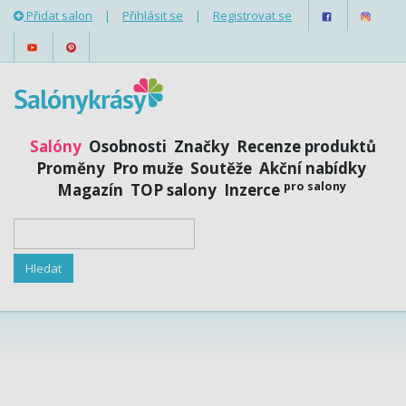
Přidat salon
|
Přihlásit se
|
Registrovat se
Salóny
Osobnosti
Značky
Recenze produktů
Proměny
Pro muže
Soutěže
Akční nabídky
pro salony
Magazín
TOP salony
Inzerce