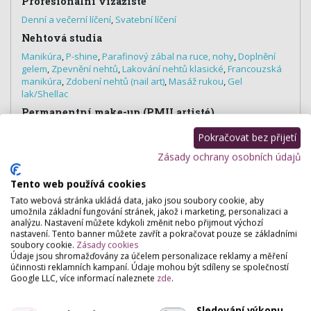
Profesionální vizážisté
Denní a večerní líčení
,
Svatební líčení
Nehtová studia
Manikúra
,
P-shine
,
Parafinový zábal na ruce, nohy
,
Doplnění
gelem
,
Zpevnění nehtů
,
Lakování nehtů klasické
,
Francouzská
manikúra
,
Zdobení nehtů (nail art)
,
Masáž rukou
,
Gel
lak/Shellac
Permanentní make-up (PMU artisté)
Permanentní make-up
Pokračovat bez přijetí
Zásady ochrany osobních údajů
Tento web používá cookies
Hodnocení salónu
Tato webová stránka ukládá data, jako jsou soubory cookie, aby
umožnila základní fungování stránek, jakož i marketing, personalizaci a
analýzu. Nastavení můžete kdykoli změnit nebo přijmout výchozí
Pro přidání hodnocení se
přihlašte
.
nastavení. Tento banner můžete zavřít a pokračovat pouze se základními
soubory cookie.
Zásady cookies
Zatím zde není žádné hodnocení.
Údaje jsou shromažďovány za účelem personalizace reklamy a měření
účinnosti reklamních kampaní. Údaje mohou být sdíleny se společností
Google LLC, více informací naleznete
zde
.
Sledování výkonu