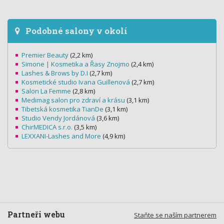
Podobné salony v okolí
Premier Beauty
(2,2 km)
Simone | Kosmetika a Řasy Znojmo
(2,4 km)
Lashes & Brows by D.I
(2,7 km)
Kosmetické studio Ivana Guillenová
(2,7 km)
Salon La Femme
(2,8 km)
Medimag salon pro zdraví a krásu
(3,1 km)
Tibetská kosmetika TianDe
(3,1 km)
Studio Vendy Jordánová
(3,6 km)
ChirMEDICA s.r.o.
(3,5 km)
LEXXANI-Lashes and More
(4,9 km)
Partneři webu
Staňte se naším partnerem