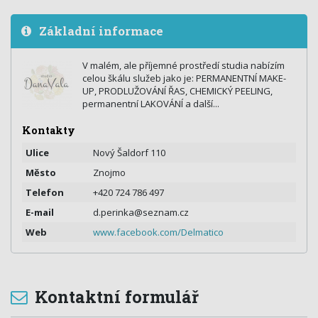
Základní informace
V malém, ale příjemné prostředí studia nabízím
celou škálu služeb jako je: PERMANENTNÍ MAKE-
UP, PRODLUŽOVÁNÍ ŘAS, CHEMICKÝ PEELING,
permanentní LAKOVÁNÍ a další...
Kontakty
Ulice
Nový Šaldorf 110
Město
Znojmo
Telefon
+420 724 786 497
E-mail
d.perinka@seznam.cz
Web
www.facebook.com/Delmatico
Kontaktní formulář