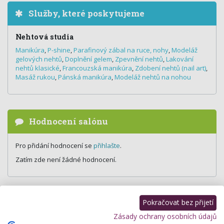
Služby, které poskytujeme
Nehtová studia
Manikúra
,
P-shine
,
Parafinový zábal na ruce, nohy
,
Modeláž
gelových nehtů
,
Doplnění gelem
,
Zpevnění nehtů
,
Lakování
nehtů klasické
,
Francouzská manikúra
,
Zdobení nehtů (nail art)
,
Masáž rukou
,
Pánská manikúra
,
Modeláž nehtů na nohou
Hodnocení salónu
Pro přidání hodnocení se
přihlašte
.
Zatím zde není žádné hodnocení.
Pokračovat bez přijetí
Zásady ochrany osobních údajů