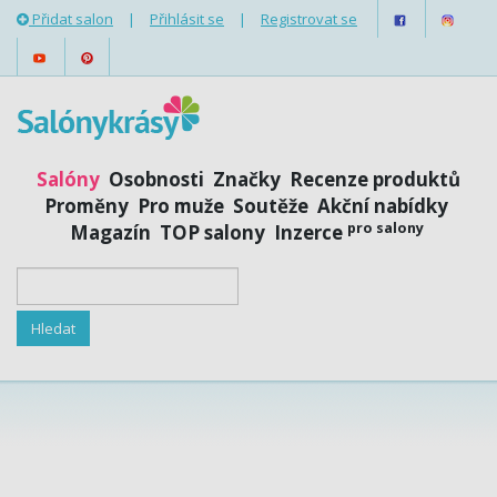
Přidat salon
|
Přihlásit se
|
Registrovat se
Salóny
Osobnosti
Značky
Recenze produktů
Proměny
Pro muže
Soutěže
Akční nabídky
pro salony
Magazín
TOP salony
Inzerce