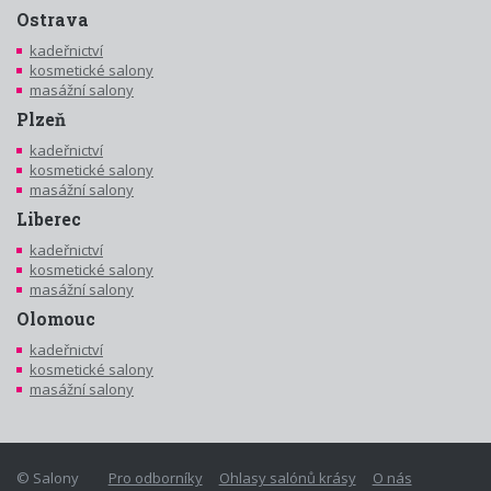
Ostrava
kadeřnictví
kosmetické salony
masážní salony
Plzeň
kadeřnictví
kosmetické salony
masážní salony
Liberec
kadeřnictví
kosmetické salony
masážní salony
Olomouc
kadeřnictví
kosmetické salony
masážní salony
© Salony
Pro odborníky
Ohlasy salónů krásy
O nás