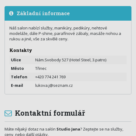
Základní informace
Náš salon nabízí služby, manikúry, pedikúry, nehtové
modeláže, dále P-shine, parafínové zábaly, masáže nohou a
rukou a jiné, vše za skvělé ceny.
Kontakty
Ulice
Nám.Svobody 527 (Hotel Steel, 3.patro)
Město
Třinec
Telefon
+420 774 241 769
E-mail
lukova.j@seznam.cz
Kontaktní formulář
Máte nějaký dotaz na salón
Studio Jana
? Zeptejte se na služby,
ceny, nebo další otázky.