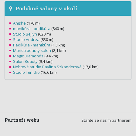
Podobné salony v okolí
Anishe
(170 m)
manikúra - pedikúra
(840 m)
Studio Bejlyn
(620 m)
Studio Andrea
(830 m)
Pedikúra - manikúra
(1,3 km)
Marisa beauty salon
(2,1 km)
Magic Diamonds
(9,4 km)
Salon Beauty
(9,4 km)
Nehtové studio Pavlína Szkanderová
(17,0 km)
Studio Těrlicko
(16,6 km)
Partneři webu
Staňte se naším partnerem