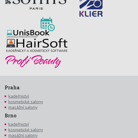
Praha
kadeřnictví
kosmetické salony
masážní salony
Brno
kadeřnictví
kosmetické salony
masážní salony