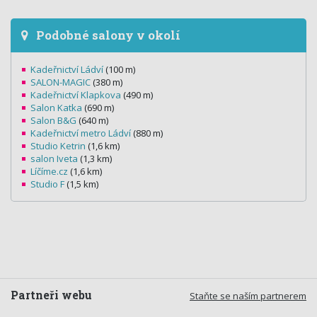
Podobné salony v okolí
Kadeřnictví Ládví
(100 m)
SALON-MAGIC
(380 m)
Kadeřnictví Klapkova
(490 m)
Salon Katka
(690 m)
Salon B&G
(640 m)
Kadeřnictví metro Ládví
(880 m)
Studio Ketrin
(1,6 km)
salon Iveta
(1,3 km)
Líčíme.cz
(1,6 km)
Studio F
(1,5 km)
Partneři webu
Staňte se naším partnerem