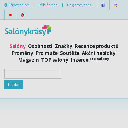
Přidat salon
|
Přihlásit se
|
Registrovat se
Salóny
Osobnosti
Značky
Recenze produktů
Proměny
Pro muže
Soutěže
Akční nabídky
pro salony
Magazín
TOP salony
Inzerce