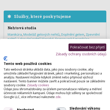
Služby, které poskytujeme
Nehtová studia
Manikúra
,
Modeláž gelových nehtů
,
Doplnění gelem
,
Zpevnění
nehtů
,
Lakování nehtů klasické
,
Francouzská manikúra
,
Zdobení nehtů (nail art)
,
Masáž rukou
,
Pánská manikúra
Pokračovat bez přijetí
Zásady ochrany osobních údajů
Tento web používá cookies
Hodnocení salónu
Tato webová stránka ukládá data, jako jsou soubory cookie, aby
umožnila základní fungování stránek, jakož i marketing, personalizaci a
Pro přidání hodnocení se
přihlašte
.
analýzu. Nastavení můžete kdykoli změnit nebo přijmout výchozí
nastavení. Tento banner můžete zavřít a pokračovat pouze se základními
Zatím zde není žádné hodnocení.
soubory cookie.
Zásady cookies
Údaje jsou shromažďovány za účelem personalizace reklamy a měření
účinnosti reklamních kampaní. Údaje mohou být sdíleny se společností
Google LLC, více informací naleznete
zde
.
Sledování výkonu
Nezbytné