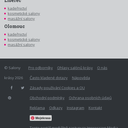
Liberec
kadeřnictví
kosmetické salony
masážní salony
Olomouc
kadeřnictví
kosmetické salony
masážní salony
© Salony
Pro odborníky
Ohlasy salónů krásy
O nás
krásy 2026
Často kladené dotazy
Nápověda
Zásady používání Cookies a OU
Obchodní podmínky
Ochrana osobních údajů
Reklama
Odkazy
Instagram
Kontakt
Mojekrasa
Tento portál mediálně zastupuje Impression Media,