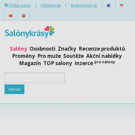
Přidat salon
|
Přihlásit se
|
Registrovat se
Salóny
Osobnosti
Značky
Recenze produktů
Proměny
Pro muže
Soutěže
Akční nabídky
pro salony
Magazín
TOP salony
Inzerce