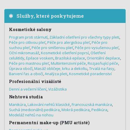
Služby, které poskytujeme
Kosmetické salony
Program proti stárnutí
,
Základní ošetření pro všechny typy pleti
,
Péče pro citlivou pleť
,
Péče pro alergickou pleť
,
Péče pro
suchou pleť
,
Péče pro smíšenou pleť
,
Péče pro vysušenou pleť
,
Oční mikromasáž
,
Kosmetické ošetření poprsí
,
Ošetření
celulitídy
,
Epilace voskem
,
Brazilská epilace
,
Orientální depilace
,
Péče pro mastnou pleť
,
Multiintenzivní péče
,
Rozjasňující péče
,
Úprava obočí
,
Masáž obličeje, krku a dekoltu
,
Trvalá na řasy
,
Barvení řas a obočí
,
Analýza pleti
,
Kosmetické poradenství
Profesionální vizážisté
Denní a večerní líčení
,
Vizážistika
Nehtová studia
Manikúra
,
Lakování nehtů klasické
,
Francouzská manikúra
,
Suchá (medicinální) pedikúra
,
Mokrá pedikúra
,
Pedikúra
,
Modeláž nehtů na nohou
Permanentní make-up (PMU artisté)