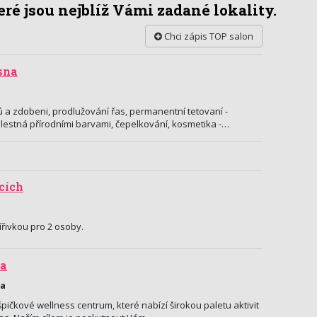
ré jsou nejblíž Vámi zadané lokality.
Chci zápis TOP salon
sna
 a zdobeni, prodlužování řas, permanentní tetovaní -
estná přírodními barvami, čepelkování, kosmetika -…
cích
ířivkou pro 2 osoby.
va
va
ičkové wellness centrum, které nabízí širokou paletu aktivit