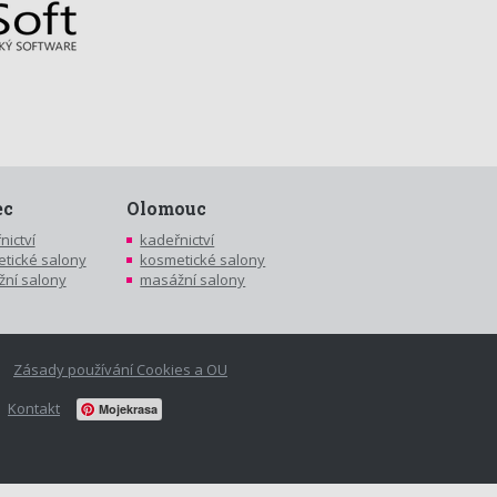
ec
Olomouc
nictví
kadeřnictví
tické salony
kosmetické salony
ní salony
masážní salony
Zásady používání Cookies a OU
Kontakt
Mojekrasa