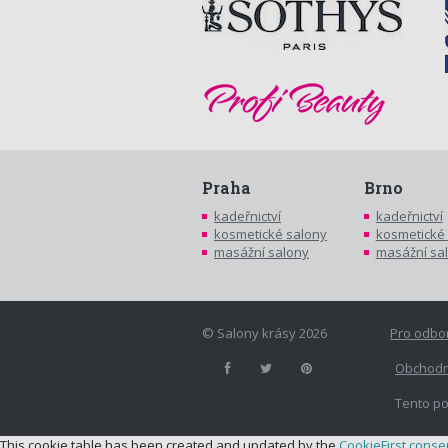
Praha
Brno
kadeřnictví
kadeřnictví
kosmetické salony
kosmetické
masážní salony
masážní sa
© Salony krásy 2026
Pro odbo
Obchodn
Tento po
This cookie table has been created and updated by the
CookieFirst cons