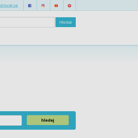
strovat se
hledej