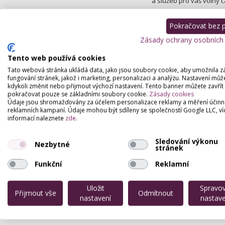
a služeb pro váš volný 
Relaxko
Pokračovat bez př
Na Slezsku 455, Fulne
Zásady ochrany osobních
Wellness penzion - saun
Tento web používá cookies
joga, cvičení, fitness, s
Tato webová stránka ukládá data, jako jsou soubory cookie, aby umožnila z
fungování stránek, jakož i marketing, personalizaci a analýzu. Nastavení můž
Masážní Salón Al
kdykoli změnit nebo přijmout výchozí nastavení. Tento banner můžete zavřít
pokračovat pouze se základními soubory cookie.
Zásady cookies
Slavkovská 141 , Otice
Údaje jsou shromažďovány za účelem personalizace reklamy a měření účinn
reklamních kampaní. Údaje mohou být sdíleny se společností Google LLC, ví
Nabízím těhotenské, aro
informací naleznete
zde
.
umístěna finská sauna 
Sledování výkonu
Nezbytné
stránek
Funkční
Reklamní
Uložit
Spravo
Přijmout vše
Odmítnout
nastavení
nastave