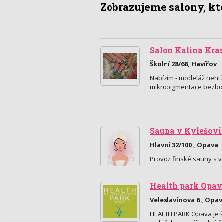
Zobrazujeme salony, kte
Salon Kalina Kra
Školní 28/68, Havířov
Nabízím - modeláž nehtů
mikropigmentace bezbol
Sauna v Kylešovi
Hlavní 32/100 , Opava
Provoz finské sauny s v
Health park Opa
Veleslavínova 6 , Opa
HEALTH PARK Opava je šp