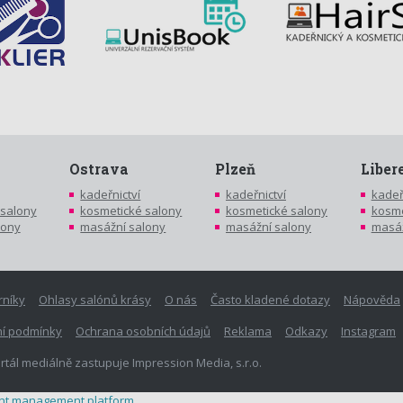
Ostrava
Plzeň
Liber
kadeřnictví
kadeřnictví
kadeř
 salony
kosmetické salony
kosmetické salony
kosme
lony
masážní salony
masážní salony
masáž
rníky
Ohlasy salónů krásy
O nás
Často kladené dotazy
Nápověda
í podmínky
Ochrana osobních údajů
Reklama
Odkazy
Instagram
rtál mediálně zastupuje Impression Media, s.r.o.
ent management platform
.