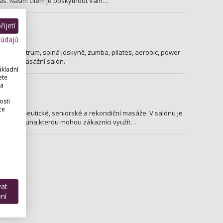
čas. Naším cílem je poskytnout Vám…
ijetí
k
 údajů
ové centrum, solná jeskyně, zumba, pilates, aerobic, power
olárium, masážní salón.
ákladní
ete
ice
 a
osti
ce
materapeutické, seniorské a rekondiční masáže. V salónu je
a infrasauna,kterou mohou zákazníci využít…
vat
ní