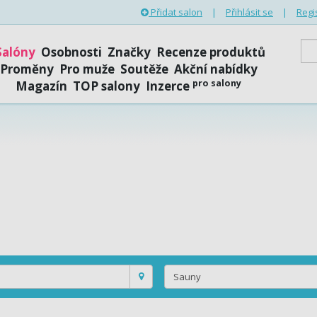
Přidat salon
|
Přihlásit se
|
Regi
Salóny
Osobnosti
Značky
Recenze produktů
Proměny
Pro muže
Soutěže
Akční nabídky
pro salony
Magazín
TOP salony
Inzerce