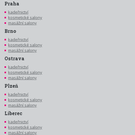
Praha
kadeřnictví
kosmetické salony
masážní salony
Brno
kadeřnictví
kosmetické salony
masážní salony
Ostrava
kadeřnictví
kosmetické salony
masážní salony
Plzeň
kadeřnictví
kosmetické salony
masážní salony
Liberec
kadeřnictví
kosmetické salony
masážní salony