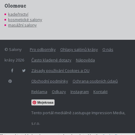
Olomouc
kadeřnictví
kosmetické salony
masážní salony
© Salony
Pro odborníky
Ohlasy salónů krásy
O nás
krásy 2026
Často kladené dotazy
Nápověda
Zásady používání Cookies a OU
Obchodní podmínky
Ochrana osobních údajů
Reklama
Odkazy
Instagram
Kontakt
Mojekrasa
Tento portál mediálně zastupuje Impression Media,
s.r.o.