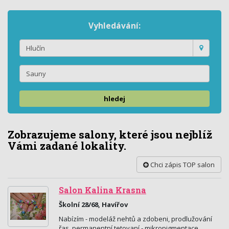
Vyhledávání:
hledej
Zobrazujeme salony, které jsou nejblíž
Vámi zadané lokality.
Chci zápis TOP salon
Salon Kalina Krasna
Školní 28/68, Havířov
Nabízím - modeláž nehtů a zdobeni, prodlužování
řas, permanentní tetovaní - mikropigmentace