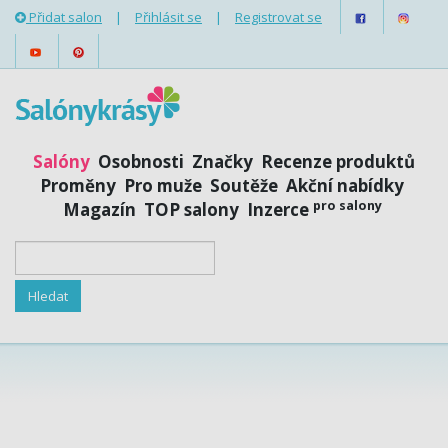
Přidat salon
|
Přihlásit se
|
Registrovat se
Salóny
Osobnosti
Značky
Recenze produktů
Proměny
Pro muže
Soutěže
Akční nabídky
pro salony
Magazín
TOP salony
Inzerce