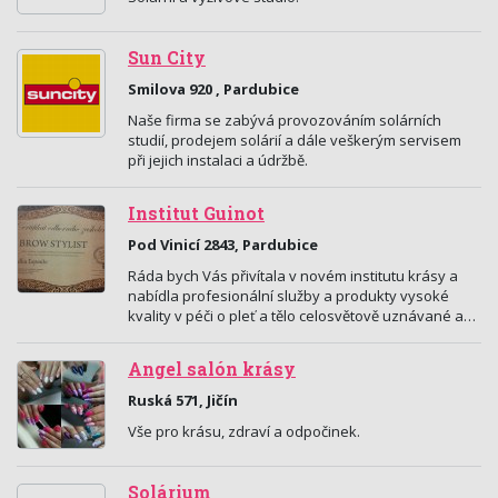
Sun City
Smilova 920 , Pardubice
Naše firma se zabývá provozováním solárních
studií, prodejem solárií a dále veškerým servisem
při jejich instalaci a údržbě.
Institut Guinot
Pod Vinicí 2843, Pardubice
Ráda bych Vás přivítala v novém institutu krásy a
nabídla profesionální služby a produkty vysoké
kvality v péči o pleť a tělo celosvětově uznávané a…
Angel salón krásy
Ruská 571, Jičín
Vše pro krásu, zdraví a odpočinek.
Solárium