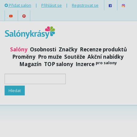
Přidat salon
|
Přihlásit se
|
Registrovat se
Salóny
Osobnosti
Značky
Recenze produktů
Proměny
Pro muže
Soutěže
Akční nabídky
pro salony
Magazín
TOP salony
Inzerce