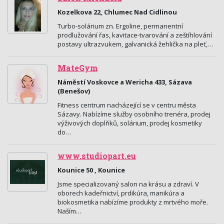
Kozelkova 22, Chlumec Nad Cidlinou
Turbo-solárium zn. Ergoline, permanentní
prodlužování řas, kavitace-tvarování a zeštíhlování
postavy ultrazvukem, galvanická žehlička na pleť,…
MateGym
Náměstí Voskovce a Wericha 433, Sázava
(Benešov)
Fitness centrum nacházející se v centru města
Sázavy. Nabízíme služby osobního trenéra, prodej
výživových doplňků, solárium, prodej kosmetiky
do…
www.studiopart.eu
Kounice 50 , Kounice
Jsme specializovaný salon na krásu a zdraví. V
oborech kadeřnictví, prdikúra, manikúra a
biokosmetika nabízíme produkty z mrtvého moře.
Naším…