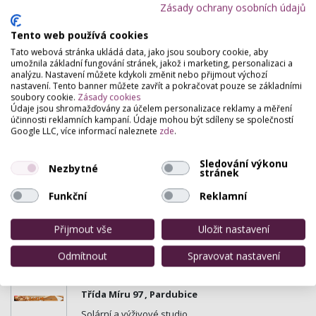
Zásady ochrany osobních údajů
OK GYM Dukla a OK GYM Dubina
Tento web používá cookies
Nám. Dukelských hrdinů 2551 , Pardubice
Tato webová stránka ukládá data, jako jsou soubory cookie, aby
umožnila základní fungování stránek, jakož i marketing, personalizaci a
Nejlepší fitness v Pardubicích.
analýzu. Nastavení můžete kdykoli změnit nebo přijmout výchozí
nastavení. Tento banner můžete zavřít a pokračovat pouze se základními
soubory cookie.
Zásady cookies
Údaje jsou shromažďovány za účelem personalizace reklamy a měření
Maderoterapie + nástřiky
účinnosti reklamních kampaní. Údaje mohou být sdíleny se společností
17. Listopadu 342, Pardubice
Google LLC, více informací naleznete
zde
.
Nástřikové opálení a maderoterapie.
Sledování výkonu
Nezbytné
stránek
Kosmetický salón Sára
Funkční
Reklamní
Gorkého 609 , Pardubice
Kosmetické služby, manikúra, solárium, prodej
Přijmout vše
Uložit nastavení
kosmetických produktů, masérské služby.
Odmítnout
Spravovat nastavení
Solární a výživové studio Luxur
Třída Míru 97 , Pardubice
Solární a výživové studio.