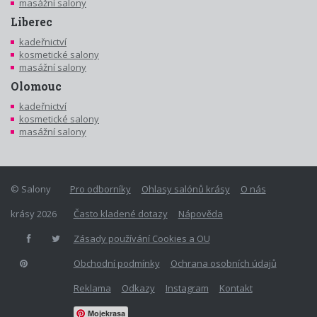
masážní salony
Liberec
kadeřnictví
kosmetické salony
masážní salony
Olomouc
kadeřnictví
kosmetické salony
masážní salony
© Salony
Pro odborníky
Ohlasy salónů krásy
O nás
krásy 2026
Často kladené dotazy
Nápověda
Zásady používání Cookies a OU
Obchodní podmínky
Ochrana osobních údajů
Reklama
Odkazy
Instagram
Kontakt
Mojekrasa