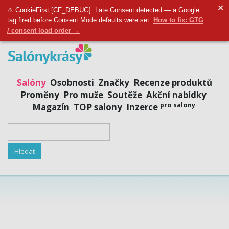
✕
Přidat salon
|
Přihlásit se
|
Registrovat se
⚠ CookieFirst [CF_DEBUG]: Late Consent detected — a Google
tag fired before Consent Mode defaults were set.
How to fix: GTG
/ consent load order →
Salóny
Osobnosti
Značky
Recenze produktů
Proměny
Pro muže
Soutěže
Akční nabídky
pro salony
Magazín
TOP salony
Inzerce