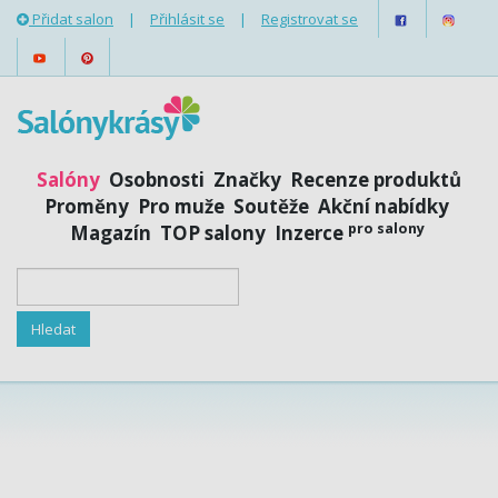
Přidat salon
|
Přihlásit se
|
Registrovat se
Salóny
Osobnosti
Značky
Recenze produktů
Proměny
Pro muže
Soutěže
Akční nabídky
pro salony
Magazín
TOP salony
Inzerce