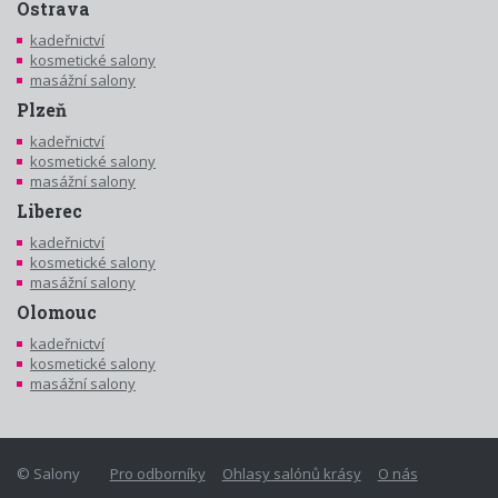
Ostrava
kadeřnictví
kosmetické salony
masážní salony
Plzeň
kadeřnictví
kosmetické salony
masážní salony
Liberec
kadeřnictví
kosmetické salony
masážní salony
Olomouc
kadeřnictví
kosmetické salony
masážní salony
© Salony
Pro odborníky
Ohlasy salónů krásy
O nás