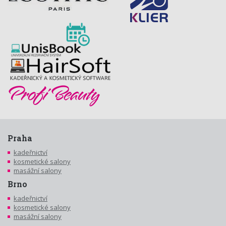
Praha
kadeřnictví
kosmetické salony
masážní salony
Brno
kadeřnictví
kosmetické salony
masážní salony