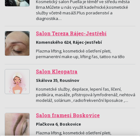
Kosmetický salon Puella je téměř ve středu města
Brna.Můžete u nás využít kadeřnické,kosmetické
služby včetně masáží.Plus poradenství a
diagnostika…
Salon Tereza Rájec-Jestřebí
Komenského 624, Rájec-Jestřebí
Plazma lifting, kosmetické ošetření pleti,
permanentní make-up, lifting řas, tattoo na tělo
Salon Kleopatra
Skálova 35, Rousínov
Kosmetcké služby, depilace, lepení řas, líčení,
pedikúra, masáže, přístrojová lymfodrenáž, nehtová
modeláž, solárium , radiofrekvenční liposukce ,…
Salon framesi Boskovice
Plačkova 6, Boskovice
Plazma lifting, kosmetické ošetření pleti,
permanentní make-up, lifting řas, tattoo na tělo