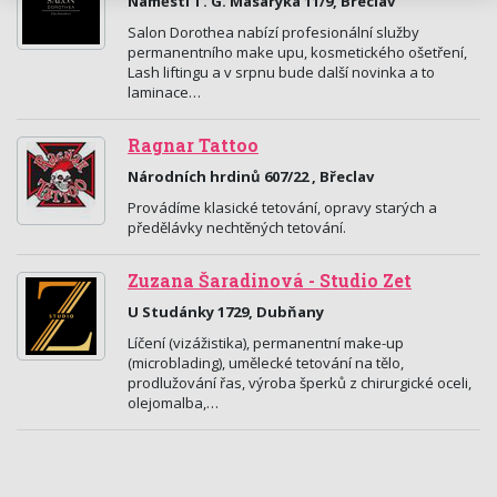
Náměstí T. G. Masaryka 11/9, Břeclav
Salon Dorothea nabízí profesionální služby
permanentního make upu, kosmetického ošetření,
Lash liftingu a v srpnu bude další novinka a to
laminace…
Ragnar Tattoo
Národních hrdinů 607/22 , Břeclav
Provádíme klasické tetování, opravy starých a
předělávky nechtěných tetování.
Zuzana Šaradinová - Studio Zet
U Studánky 1729, Dubňany
Líčení (vizážistika), permanentní make-up
(microblading), umělecké tetování na tělo,
prodlužování řas, výroba šperků z chirurgické oceli,
olejomalba,…