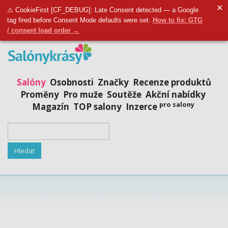
✕
Přidat salon
|
Přihlásit se
|
Registrovat se
⚠ CookieFirst [CF_DEBUG]: Late Consent detected — a Google
tag fired before Consent Mode defaults were set.
How to fix: GTG
/ consent load order →
Salóny
Osobnosti
Značky
Recenze produktů
Proměny
Pro muže
Soutěže
Akční nabídky
pro salony
Magazín
TOP salony
Inzerce