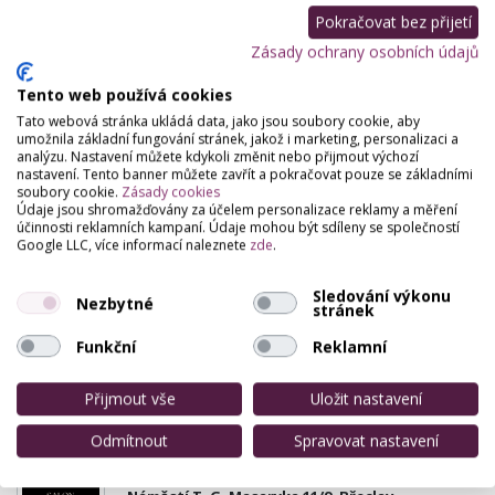
Pokračovat bez přijetí
Salon Framesi
Zásady ochrany osobních údajů
Plačkova 6, Boskovice
Tento web používá cookies
Salón Framesi Vám nabízí * Kadeřnictví - dámské -
Tato webová stránka ukládá data, jako jsou soubory cookie, aby
pánské bez objednání - dětské tel. 608 222 972, 702
umožnila základní fungování stránek, jakož i marketing, personalizaci a
451 025 * Kosmetika a pernamentni make-up-704…
analýzu. Nastavení můžete kdykoli změnit nebo přijmout výchozí
nastavení. Tento banner můžete zavřít a pokračovat pouze se základními
soubory cookie.
Zásady cookies
Údaje jsou shromažďovány za účelem personalizace reklamy a měření
účinnosti reklamních kampaní. Údaje mohou být sdíleny se společností
Google LLC, více informací naleznete
zde
.
Sledování výkonu
Nezbytné
stránek
Funkční
Reklamní
Přijmout vše
Uložit nastavení
Odmítnout
Spravovat nastavení
Salon Dorothea - Klára Matoušková