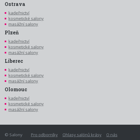
Ostrava
kadeřnictví
kosmetické salony
masážní salony
Plzeň
kadeřnictví
kosmetické salony
masážní salony
Liberec
kadeřnictví
kosmetické salony
masážní salony
Olomouc
kadeřnictví
kosmetické salony
masážní salony
© Salony
Pro odborníky
Ohlasy salónů krásy
O nás