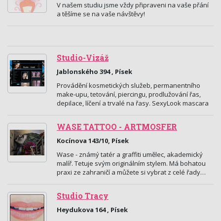
V našem studiu jsme vždy připraveni na vaše přání
a těšíme se na vaše návštěvy!
Studio-Vizáž
Jablonského 394 , Písek
Provádění kosmetických služeb, permanentního
make-upu, tetování, piercingu, prodlužování řas,
depilace, líčení a trvalé na řasy. SexyLook mascara
WASE TATTOO - ARTMOSFER
Kocínova 143/10, Písek
Wase - známý tatér a graffiti umělec, akademický
malíř. Tetuje svým originálním stylem. Má bohatou
praxi ze zahraničí a můžete si vybrat z celé řady…
Studio Tracy
Heydukova 164 , Písek