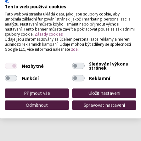
sunflowers-tetovací studio
Tento web používá cookies
Husovo nám. 591 , Tábor
Tato webová stránka ukládá data, jako jsou soubory cookie, aby
Drobné tetování, tetování sloganů, jmen, možnost
umožnila základní fungování stránek, jakož i marketing, personalizaci a
návrhů, konzultace, oživení starého tetování,
analýzu. Nastavení můžete kdykoli změnit nebo přijmout výchozí
permanentní make up.
nastavení. Tento banner můžete zavřít a pokračovat pouze se základními
soubory cookie.
Zásady cookies
Údaje jsou shromažďovány za účelem personalizace reklamy a měření
Nováková Michaela Amstaff tattoo
účinnosti reklamních kampaní. Údaje mohou být sdíleny se společností
Google LLC, více informací naleznete
zde
.
Jablonského 394, Písek
Nabízím tyto služby: tetování, piercing,
Sledování výkonu
Nezbytné
microdermální piercing, permanentní make-up,
stránek
prodlužování řas.
Funkční
Reklamní
Přijmout vše
Uložit nastavení
Odmítnout
Spravovat nastavení