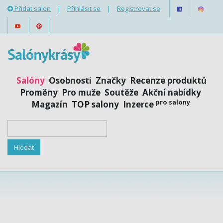
Přidat salon
|
Přihlásit se
|
Registrovat se
Salóny
Osobnosti
Značky
Recenze produktů
Proměny
Pro muže
Soutěže
Akční nabídky
pro salony
Magazín
TOP salony
Inzerce