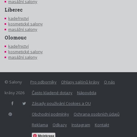
masážní salony
Liberec
kadeřnictví
kosmetické salony
masážní salony
Olomouc
kadeřnictví
kosmetické salony
masážní salony
© Salony
Pro odborníky
Ohlasy salónů krásy
O nás
krásy 2026
Často kladené dotazy
Nápověda
Zásady používání Cookies a OU
Obchodní podmínky
Ochrana osobních údajů
Reklama
Odkazy
Instagram
Kontakt
Mojekrasa