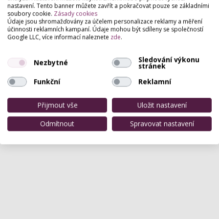
nastavení. Tento banner můžete zavřít a pokračovat pouze se základními
Střelničná 1980/14, Praha
soubory cookie.
Zásady cookies
Údaje jsou shromažďovány za účelem personalizace reklamy a měření
Sportovní, rekondiční, kosmetické masáže a funkční
účinnosti reklamních kampaní. Údaje mohou být sdíleny se společností
trénink.
Google LLC, více informací naleznete
zde
.
Sledování výkonu
Nezbytné
stránek
Funkční
Reklamní
Přijmout vše
Uložit nastavení
Odmítnout
Spravovat nastavení