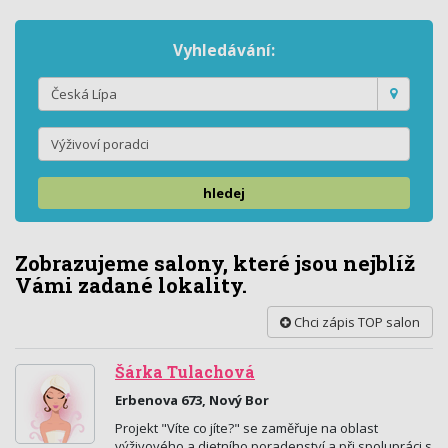
Vyhledávání:
hledej
Zobrazujeme salony, které jsou nejblíž
Vámi zadané lokality.
Chci zápis TOP salon
Šárka Tulachová
Erbenova 673, Nový Bor
Projekt "Víte co jíte?" se zaměřuje na oblast
výživového a dietního poradenství a při spolupráci s