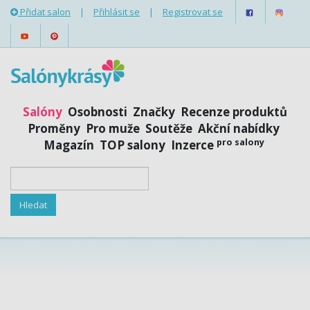
Přidat salon
|
Přihlásit se
|
Registrovat se
Salóny
Osobnosti
Značky
Recenze produktů
Proměny
Pro muže
Soutěže
Akční nabídky
pro salony
Magazín
TOP salony
Inzerce