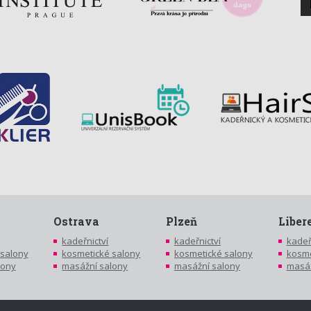
Ostrava
Plzeň
Liber
kadeřnictví
kadeřnictví
kadeř
 salony
kosmetické salony
kosmetické salony
kosme
lony
masážní salony
masážní salony
masáž