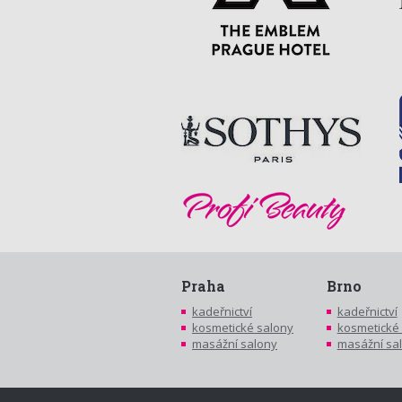
Praha
Brno
kadeřnictví
kadeřnictví
kosmetické salony
kosmetické
masážní salony
masážní sa