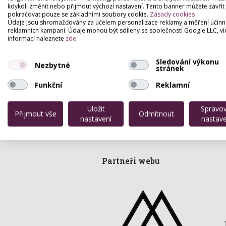
kdykoli změnit nebo přijmout výchozí nastavení. Tento banner můžete zavřít
pokračovat pouze se základními soubory cookie.
Zásady cookies
Údaje jsou shromažďovány za účelem personalizace reklamy a měření účinn
reklamních kampaní. Údaje mohou být sdíleny se společností Google LLC, ví
informací naleznete
zde
.
Sledování výkonu
Nezbytné
stránek
Funkční
Reklamní
Uložit
Spravo
Přijmout vše
Odmítnout
nastavení
nastave
Partneři webu