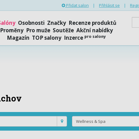
Přidat salon
|
Přihlásit se
|
Regi
Salóny
Osobnosti
Značky
Recenze produktů
Proměny
Pro muže
Soutěže
Akční nabídky
pro salony
Magazín
TOP salony
Inzerce
achov