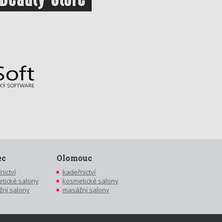
ec
Olomouc
nictví
kadeřnictví
tické salony
kosmetické salony
ní salony
masážní salony