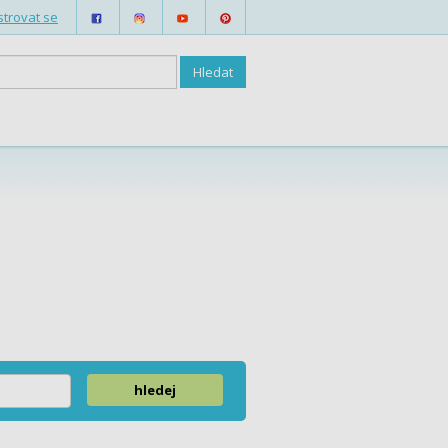
strovat se
hledej