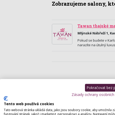
Zobrazujeme salony, kte
Tawan thajské ma
Mlýnské Nábřeží 1, Ka
Pokud se budete v Karl
narazíte na útulný lux
Pokračovat bez př
Zásady ochrany osobních
Tento web používá cookies
Tato webová stránka ukládá data, jako jsou soubory cookie, aby umožnila z
fungování stránek, jakož i marketing, personalizaci a analýzu. Nastavení můž