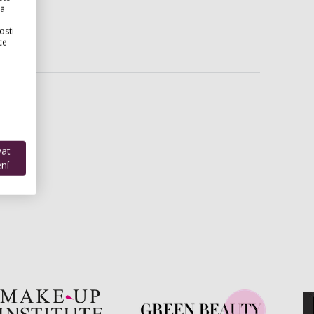
 a
osti
ce
vat
ní