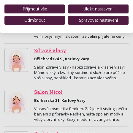
Přijmout vše
Uložit nastavení
Solar Studio Ergoline
Hlavní třída 346/17 , Mariánské Lázně
Odmítnout
Spravovat nastavení
Solar studio Ergoline je prestižní příjemný salón v
samém centru města s výbornou dostupností a
velmi příjemnými službami za velmi přijatelné ceny.
Zdravé vlasy
Bělehradská 9 , Karlovy Vary
Salon Zdravé vlasy - nabízí zdravé a krásné vlasy!
Máme velký a kvalitný sortiment služeb pro péče o
Vaši vlasy, například - keratinizace vlasového…
Salon Nicol
Bulharská 31, Karlovy Vary
Vlasová kosmetika Redken. Zažijete-li styling, péči a
barvení s přípravky Redken, máte spojení módy a
vědy z první ruky. Sexy, moderní, avangardní to…