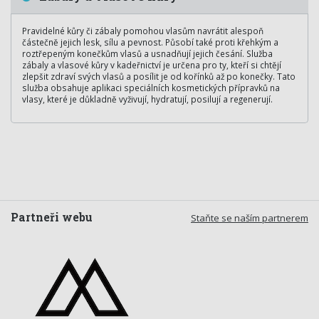
Pravidelné kůry či zábaly pomohou vlasům navrátit alespoň
částečně jejich lesk, sílu a pevnost. Působí také proti křehkým a
roztřepeným konečkům vlasů a usnadňují jejich česání. Služba
zábaly a vlasové kůry v kadeřnictví je určena pro ty, kteří si chtějí
zlepšit zdraví svých vlasů a posílit je od kořínků až po konečky. Tato
služba obsahuje aplikaci speciálních kosmetických přípravků na
vlasy, které je důkladně vyživují, hydratují, posilují a regenerují.
Partneři webu
Staňte se naším partnerem