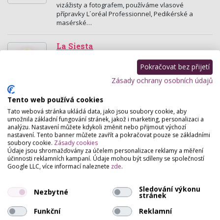
vizážisty a fotografem, používáme vlasové
přípravky L´oréal Professionnel, Pedikérské a
masérské…
La Siesta
Lidická 125/10 , Mariánské Lázně
Pokračovat bez přijetí
Malý, příjemný salon s kvalitními službami a vždy
Zásady ochrany osobních údajů
dobře naladěným personálem.
Tento web používá cookies
Hair design jana müllerová
Tato webová stránka ukládá data, jako jsou soubory cookie, aby
umožnila základní fungování stránek, jakož i marketing, personalizaci a
Ruská 608, Mariánské Lázně
analýzu. Nastavení můžete kdykoli změnit nebo přijmout výchozí
Kadeřnický salon poskytující komplektní kadeřnické
nastavení. Tento banner můžete zavřít a pokračovat pouze se základními
služby včetně poradenství. Pracujeme a prodáváme
soubory cookie.
Zásady cookies
Údaje jsou shromažďovány za účelem personalizace reklamy a měření
profesionální vlasovou kosmetiku Paul Mitchell.
účinnosti reklamních kampaní. Údaje mohou být sdíleny se společností
Google LLC, více informací naleznete
zde
.
Salon Matrix
Sledování výkonu
Západní 13, Karlovy Vary
Nezbytné
stránek
Specializujeme se na prodlužování a zhušťování
Funkční
Reklamní
vlasů a veškeré kadeřnické práce.