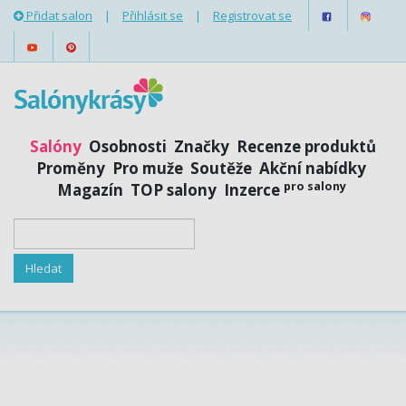
Přidat salon
|
Přihlásit se
|
Registrovat se
Salóny
Osobnosti
Značky
Recenze produktů
Proměny
Pro muže
Soutěže
Akční nabídky
pro salony
Magazín
TOP salony
Inzerce