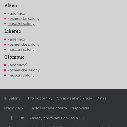
Plzeň
kadeřnictví
kosmetické salony
masážní salony
Liberec
kadeřnictví
kosmetické salony
masážní salony
Olomouc
kadeřnictví
kosmetické salony
masážní salony
© Salony
Pro odborníky
Ohlasy salónů krásy
O nás
krásy 2026
Často kladené dotazy
Nápověda
Zásady používání Cookies a OU