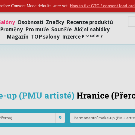
Přidat salon
|
Přihlásit se
|
Regi
before Consent Mode defaults were set.
How to fix: GTG / consent load or
Salóny
Osobnosti
Značky
Recenze produktů
Proměny
Pro muže
Soutěže
Akční nabídky
pro salony
Magazín
TOP salony
Inzerce
-up (PMU artisté)
Hranice (Přer