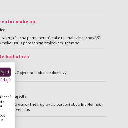
nentní make up
ice
ecializující se na permanentní make up. Nabízím nejnovější
o make-upu s přirozeným výsledkem. Těším se…
 Neduchalová
ijetí
 Olomouce. Objednací doba dle domluvy.
 údajů
ol
28, Napajedla
ákladní
ete
čí, rtů a očních linek, úprava a barvení obočí Bio Hennou i
 a
fting, barvení řas
osti
ce
e-up