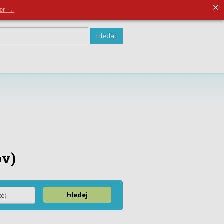
✕
strovat se
der →
ov)
hledej