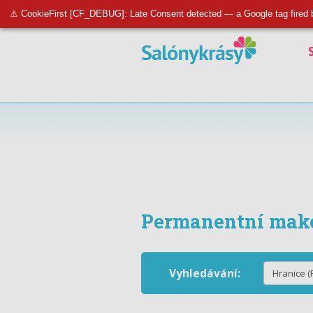
⚠ CookieFirst [CF_DEBUG]: Late Consent detected — a Google tag fired 
Permanentní make
Vyhledávání: