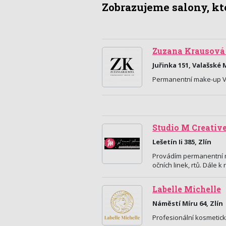
Zobrazujeme salony, kte
Zuzana Krausová 
Juřinka 151, Valašské 
Permanentní make-up Vala
Studio M Creativ
Lešetín Ii 385, Zlín
Provádím permanentní m
očních linek, rtů. Dále 
Labelle Michelle
Náměstí Míru 64, Zlín
Profesionální kosmetic