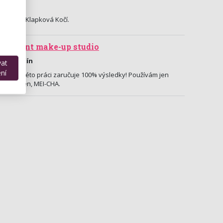
chaela Klapková Kočí.
rmanent make-up studio
, Slavičín
vat
ní
láska k této práci zaručuje 100% výsledky! Používám jen
ím Janssen, MEI-CHA.