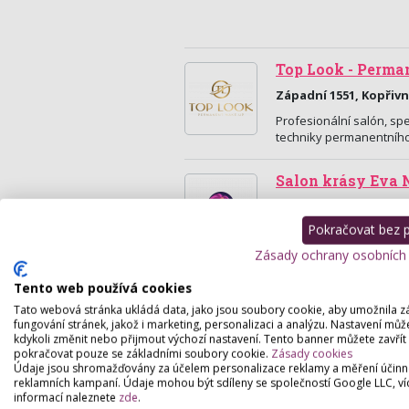
Top Look - Perma
Západní 1551, Kopřivn
Profesionální salón, sp
techniky permanentníh
Salon krásy Eva
Tovéř 38, Tovéř
Pokračovat bez př
Salon krásy v Toveři u
Zásady ochrany osobních
Royal Studio Nik
Tento web používá cookies
Masarykovo Náměstí 2
Tato webová stránka ukládá data, jako jsou soubory cookie, aby umožnila z
fungování stránek, jakož i marketing, personalizaci a analýzu. Nastavení můž
Permanentní make-up obo
kdykoli změnit nebo přijmout výchozí nastavení. Tento banner můžete zavřít
klasickou barvou, Lash li
pokračovat pouze se základními soubory cookie.
Zásady cookies
Údaje jsou shromažďovány za účelem personalizace reklamy a měření účinn
reklamních kampaní. Údaje mohou být sdíleny se společností Google LLC, ví
Permanentní mak
informací naleznete
zde
.