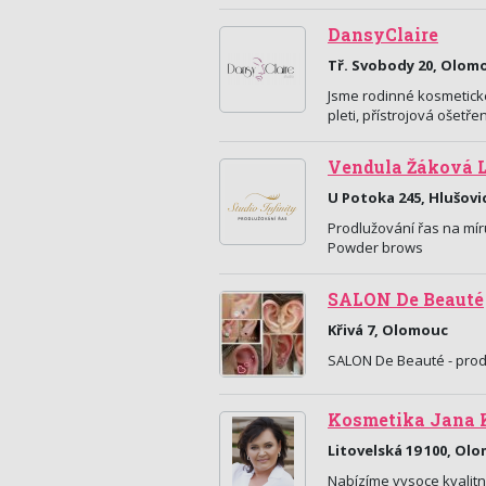
DansyClaire
Tř. Svobody 20, Olom
Jsme rodinné kosmetick
pleti, přístrojová ošetřen
Vendula Žáková 
U Potoka 245, Hlušovi
Prodlužování řas na mír
Powder brows
SALON De Beauté
Křivá 7, Olomouc
SALON De Beauté - prodlu
Kosmetika Jana 
Litovelská 19 100, Ol
Nabízíme vysoce kvalitní