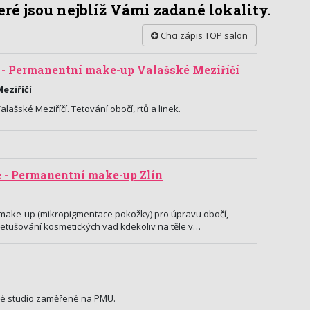
ré jsou nejblíž Vámi zadané lokality.
Chci zápis TOP salon
- Permanentní make-up Valašské Meziříčí
Meziříčí
šské Meziříčí. Tetování obočí, rtů a linek.
e - Permanentní make-up Zlín
ake-up (mikropigmentace pokožky) pro úpravu obočí,
k retušování kosmetických vad kdekoliv na těle v…
ké studio zaměřené na PMU.