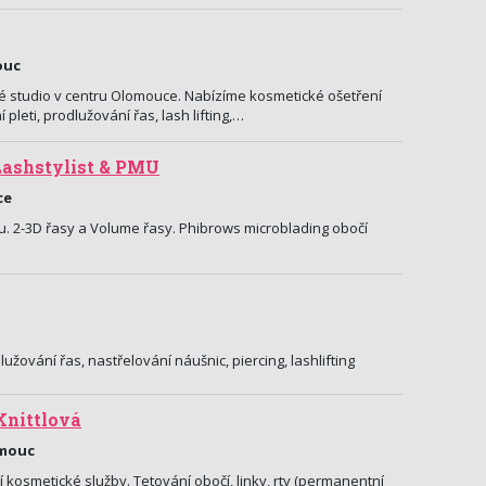
ouc
é studio v centru Olomouce. Nabízíme kosmetické ošetření
í pleti, prodlužování řas, lash lifting,…
Lashstylist & PMU
ce
u. 2-3D řasy a Volume řasy. Phibrows microblading obočí
žování řas, nastřelování náušnic, piercing, lashlifting
Knittlová
omouc
 kosmetické služby. Tetování obočí, linky, rty (permanentní