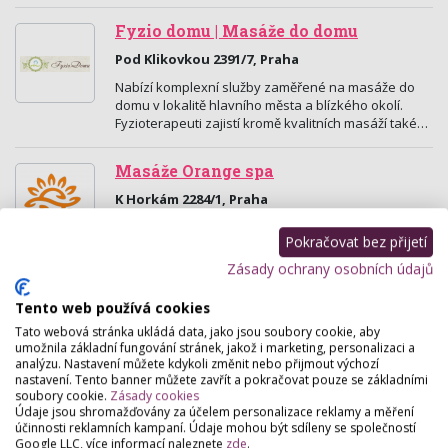
Fyzio domu | Masáže do domu
Pod Klikovkou 2391/7, Praha
Nabízí komplexní služby zaměřené na masáže do
domu v lokalitě hlavního města a blízkého okolí.
Fyzioterapeuti zajistí kromě kvalitních masáží také…
Masáže Orange spa
K Horkám 2284/1, Praha
Nejlepší masážní terapie proti bolesti a stresu.
Pokračovat bez přijetí
Masáž celého těla začíná od chodidel a končí
obličejem. Během celé procedury máte pocit, že
Zásady ochrany osobních údajů
vás…
Tento web používá cookies
Tato webová stránka ukládá data, jako jsou soubory cookie, aby
umožnila základní fungování stránek, jakož i marketing, personalizaci a
analýzu. Nastavení můžete kdykoli změnit nebo přijmout výchozí
nastavení. Tento banner můžete zavřít a pokračovat pouze se základními
soubory cookie.
Zásady cookies
Údaje jsou shromažďovány za účelem personalizace reklamy a měření
účinnosti reklamních kampaní. Údaje mohou být sdíleny se společností
Google LLC, více informací naleznete
zde
.