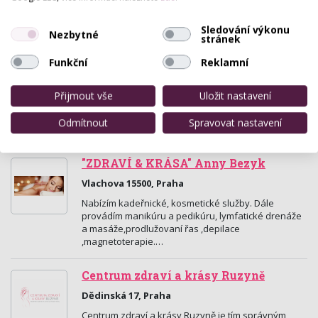
Sledování výkonu
Nezbytné
stránek
Funkční
Reklamní
Masáže VJ - Salon Lorei
Přijmout vše
Uložit nastavení
Bratří Venclíků 3, Praha
Odmítnout
Spravovat nastavení
Rekondiční, sportovní a těhotenské masáže.
"ZDRAVÍ & KRÁSA" Anny Bezyk
Vlachova 15500, Praha
Nabízím kadeřnické, kosmetické služby. Dále
provádím manikúru a pedikúru, lymfatické drenáže
a masáže,prodlužovaní řas ,depilace
,magnetoterapie.…
Centrum zdraví a krásy Ruzyně
Dědinská 17, Praha
Centrum zdraví a krásy Ruzyně je tím správným