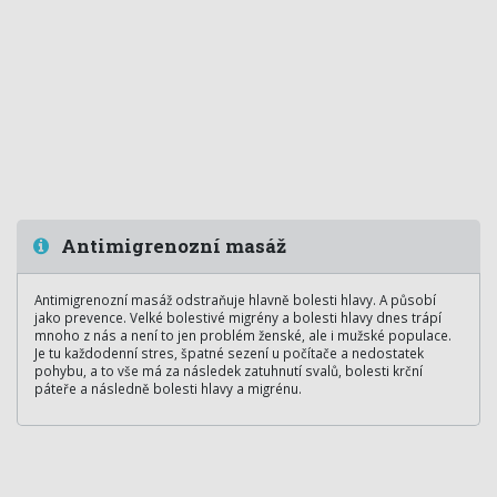
Antimigrenozní masáž
Antimigrenozní masáž odstraňuje hlavně bolesti hlavy. A působí
jako prevence. Velké bolestivé migrény a bolesti hlavy dnes trápí
mnoho z nás a není to jen problém ženské, ale i mužské populace.
Je tu každodenní stres, špatné sezení u počítače a nedostatek
pohybu, a to vše má za následek zatuhnutí svalů, bolesti krční
páteře a následně bolesti hlavy a migrénu.