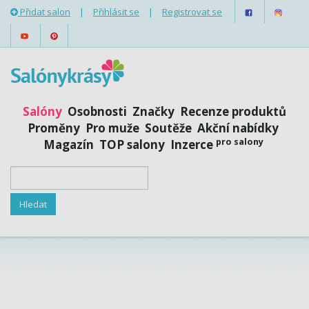
Přidat salon
|
Přihlásit se
|
Registrovat se
Salóny
Osobnosti
Značky
Recenze produktů
Proměny
Pro muže
Soutěže
Akční nabídky
pro salony
Magazín
TOP salony
Inzerce