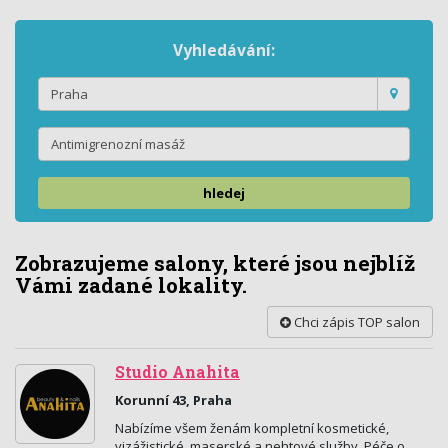
Vyhledávání:
hledej
Zobrazujeme salony, které jsou nejblíž
Vámi zadané lokality.
Chci zápis TOP salon
Studio Anahita
Korunní 43, Praha
Nabízíme všem ženám kompletní kosmetické,
vizážistické ,maserské a nehtové služby. Péče o