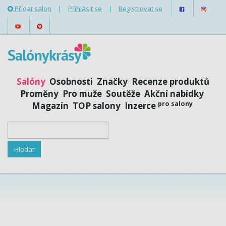
Přidat salon
|
Přihlásit se
|
Registrovat se
Salóny
Osobnosti
Značky
Recenze produktů
Proměny
Pro muže
Soutěže
Akční nabídky
pro salony
Magazín
TOP salony
Inzerce