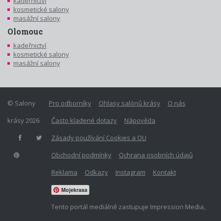
kadeřnictví
kosmetické salony
masážní salony
Olomouc
kadeřnictví
kosmetické salony
masážní salony
© Salony
Pro odborníky
Ohlasy salónů krásy
O nás
krásy 2026
Často kladené dotazy
Nápověda
Zásady používání Cookies a OU
Obchodní podmínky
Ochrana osobních údajů
Reklama
Odkazy
Instagram
Kontakt
Mojekrasa
Tento portál mediálně zastupuje Impression Media,