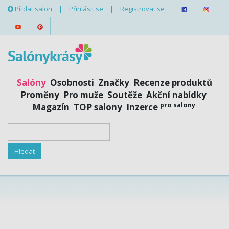
Přidat salon
|
Přihlásit se
|
Registrovat se
Salóny
Osobnosti
Značky
Recenze produktů
Proměny
Pro muže
Soutěže
Akční nabídky
pro salony
Magazín
TOP salony
Inzerce