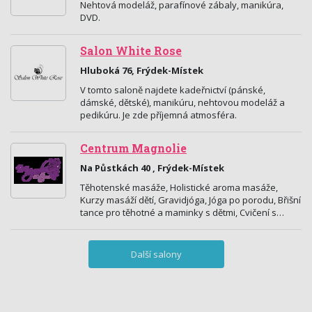
Nehtová modeláž, parafínové zábaly, manikúra,
DVD.
Salon White Rose
Hluboká 76, Frýdek-Místek
V tomto saloně najdete kadeřnictví (pánské,
dámské, dětské), manikúru, nehtovou modeláž a
pedikúru. Je zde příjemná atmosféra.
Centrum Magnolie
Na Půstkách 40 , Frýdek-Místek
Těhotenské masáže, Holistické aroma masáže,
Kurzy masáží dětí, Gravidjóga, Jóga po porodu, Břišní
tance pro těhotné a maminky s dětmi, Cvičení s…
Další salony