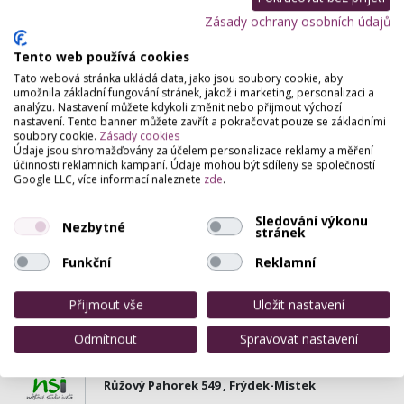
Zásady ochrany osobních údajů
Medusa art tattoo
Tento web používá cookies
Třída Tomáše Garrigua Masaryka 496, Frýdek-
Tato webová stránka ukládá data, jako jsou soubory cookie, aby
Místek
umožnila základní fungování stránek, jakož i marketing, personalizaci a
Umělecké tetování.
analýzu. Nastavení můžete kdykoli změnit nebo přijmout výchozí
nastavení. Tento banner můžete zavřít a pokračovat pouze se základními
soubory cookie.
Zásady cookies
Tattoo piercing studio Scarzone
Údaje jsou shromažďovány za účelem personalizace reklamy a měření
účinnosti reklamních kampaní. Údaje mohou být sdíleny se společností
Tř. T. G. Masaryka 1134, Frýdek-Místek
Google LLC, více informací naleznete
zde
.
Mezinárodně oceňované tetovací a piercingové
studio v centru F-M s dlouholetou praxí.
Sledování výkonu
Nezbytné
stránek
Petra Sabelová - masáže,terapie
Funkční
Reklamní
Na Poříčí 595 (budova B) 595, Frýdek-Místek
Přijmout vše
Uložit nastavení
Příjemný salon s komorní atmosférou.
Odmítnout
Spravovat nastavení
Nehtové Studio Iveta
Růžový Pahorek 549 , Frýdek-Místek