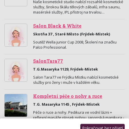
Naše kosmetické studio nabízí rozsahlé kosmetické
služby, širokou škálu tělových zábalů, infra saunu,
masérské služby, IPL přístroj na trvalou…
Salon Black & White
Skotňa 37 , Staré Město (Frýdek-Místek)
Soutěž Wella junior Cup 2008, Školení na značku
Palco Professional.
SalonTara77
T.G.Masaryka 1129, Frýdek-Místek
Salon Tara77 ve Frýdku Místku nabízí kosmetické
služby pro ženy i muže v každém věku.
Kompletní péče o nohy a ruce
T.G. Masaryka 1145 , Frýdek-Místek
Péče o ruce a nohy. Pedikura ve vodní lázni +
reflexní masáže plosek nohou, japonská manikura -
P-shine, nehtová modeláž gelem, depilace voskem,
…
Pokračovat bez přijetí