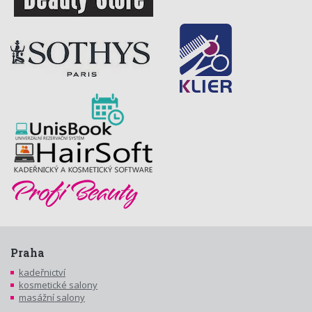
Praha
kadeřnictví
kosmetické salony
masážní salony