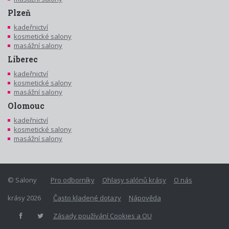
Plzeň
kadeřnictví
kosmetické salony
masážní salony
Liberec
kadeřnictví
kosmetické salony
masážní salony
Olomouc
kadeřnictví
kosmetické salony
masážní salony
© Salony
Pro odborníky
Ohlasy salónů krásy
O nás
krásy 2026
Často kladené dotazy
Nápověda
Zásady používání Cookies a OU