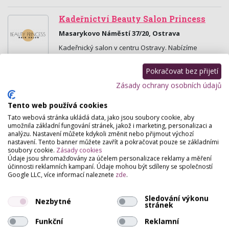
Kadeřnictví Beauty Salon Princess
Masarykovo Náměstí 37/20, Ostrava
Kadeřnický salon v centru Ostravy. Nabízíme
kadeřnické, kosmetické, manikérské a pedikérské
služby, prodlužování vlasů a řas, brazilský keratin,…
Pokračovat bez přijetí
Zásady ochrany osobních údajů
JOVENA - kosmetická klinika, salon
krásy
Tento web používá cookies
28. Října 190/38, Ostrava
Tato webová stránka ukládá data, jako jsou soubory cookie, aby
umožnila základní fungování stránek, jakož i marketing, personalizaci a
Veškeré kosmetologické služby, bezbolestná
analýzu. Nastavení můžete kdykoli změnit nebo přijmout výchozí
liposukce Zerona, lymfodrenáže, depilace cukrovou
nastavení. Tento banner můžete zavřít a pokračovat pouze se základními
pastou i trvalá depilace E-light, mezoterapie
soubory cookie.
Zásady cookies
kyselinou…
Údaje jsou shromažďovány za účelem personalizace reklamy a měření
účinnosti reklamních kampaní. Údaje mohou být sdíleny se společností
Google LLC, více informací naleznete
zde
.
Profemina Estetický salón
Fryštátská 2060 , Karviná
Sledování výkonu
Nezbytné
stránek
Nově otevřený estetický salón- neinvazivní
liposukce, léčba celulitidy, lifting obličeje a poprsí,
Funkční
Reklamní
hyperpigmentace, aplikace botulotoxinu a