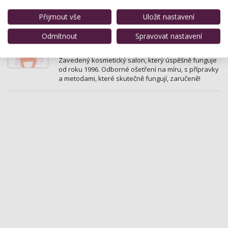
kyseliny…
Přijmout vše
Uložit nastavení
Dermokosmetický salon
Odmítnout
Spravovat nastavení
Masarykova 53 , Fulnek
Zavedený kosmetický salon, který úspěšně funguje
od roku 1996. Odborné ošetření na míru, s přípravky
a metodami, které skutečně fungují, zaručeně!