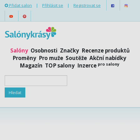
Přidat salon
|
Přihlásit se
|
Registrovat se
Salóny
Osobnosti
Značky
Recenze produktů
Proměny
Pro muže
Soutěže
Akční nabídky
pro salony
Magazín
TOP salony
Inzerce