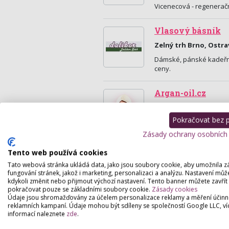
Vicenecová - regeneračn
Vlasový básník
Zelný trh Brno, Ostra
Dámské, pánské kadeřnic
ceny.
Argan-oil.cz
Komorní Lhotka 50, K
Pokračovat bez př
E-shop zaměřený na čis
Zásady ochrany osobních
Tento web používá cookies
Tato webová stránka ukládá data, jako jsou soubory cookie, aby umožnila z
fungování stránek, jakož i marketing, personalizaci a analýzu. Nastavení můž
kdykoli změnit nebo přijmout výchozí nastavení. Tento banner můžete zavřít
pokračovat pouze se základními soubory cookie.
Zásady cookies
Údaje jsou shromažďovány za účelem personalizace reklamy a měření účinn
reklamních kampaní. Údaje mohou být sdíleny se společností Google LLC, ví
informací naleznete
zde
.