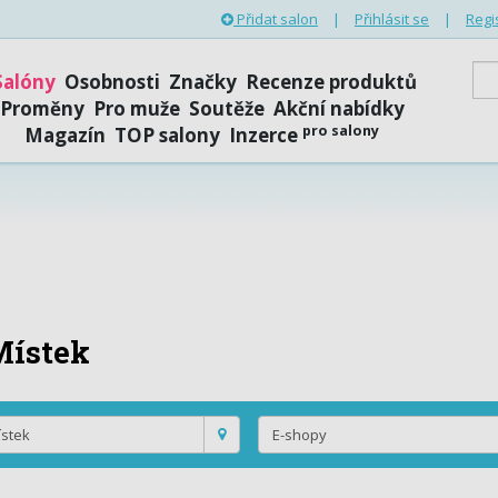
Přidat salon
|
Přihlásit se
|
Regi
Salóny
Osobnosti
Značky
Recenze produktů
Proměny
Pro muže
Soutěže
Akční nabídky
pro salony
Magazín
TOP salony
Inzerce
Místek