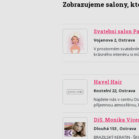
Zobrazujeme salony, kte
Svatební salon Pa
Vojanova 2, Ostrava
V prostorném svatebním 
krásného interiéru si m
Havel Hair
Kostelní 22, Ostrava
Najdete nás v centru Ost
příjemnou atmosférou, k
DiS. Monika Vic
Dlouhá 153 , Ostrava
BRAZILSKÝ KERATIN - ŠKO