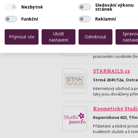
Sledování výkonu
Nezbytné
stránek
Funkční
Reklamní
Celeste - Beauty 
Uložit
Spravo
Přijmout vše
Odmítnout
nastavení
nastave
Mariánské Náměstí 10
Pěstěný vzhled vám do
pracovním i osobním živ
STARNAILS.cz
Strmá 2041/12a, Ostr
Internetový obchod a pr
laky jsou dováženy př
Kosmetické Stud
Kopernikova 623, Třin
Přátelské a klidné prost
kvalitních služeb a k t