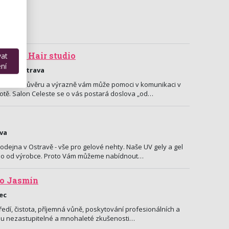
salon & Hair studio
vat
ní
0/12, Ostrava
dá sebedůvěru a výrazně vám může pomoci v komunikaci v
otě. Salon Celeste se o vás postará doslova „od…
ava
odejna v Ostravě - vše pro gelové nehty. Naše UV gely a gel
ímo od výrobce. Proto Vám můžeme nabídnout…
io Jasmín
ec
ředí, čistota, příjemná vůně, poskytování profesionálních a
omu nezastupitelné a mnohaleté zkušenosti…