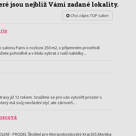
ré jsou nejblíž Vámi zadané lokality.
Chci zápis TOP salon
ris
salonu Paris o rozloze 250 m2, v příjemném prostředí
ůžete pohodlně a v klidu vybrat z naší nabídky…
ravy již 12 rokem. Snažíme se pro vás vytvořit prostor s
terý má svůj nevšední styl, ale zároveň…
enecová
LENÍ - PRODEJ. Školitel pro Moravskoslezský Kraj DiS.Monika