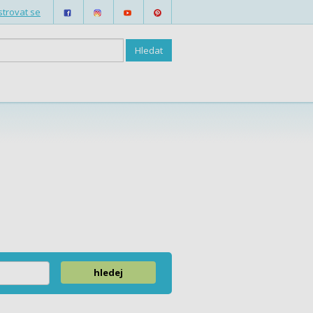
strovat se
hledej