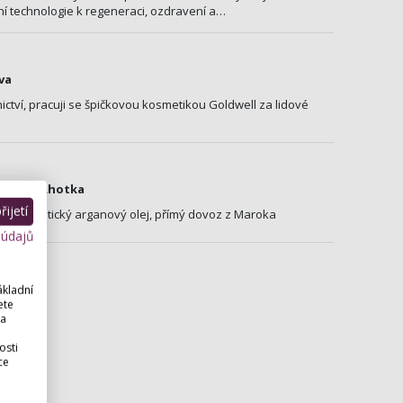
í technologie k regeneraci, ozdravení a…
va
tví, pracuji se špičkovou kosmetikou Goldwell za lidové
omorní Lhotka
ijetí
tý kosmetický arganový olej, přímý dovoz z Maroka
 údajů
ákladní
ete
 a
osti
ce